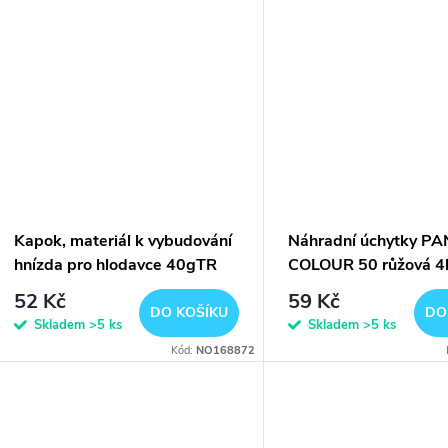
Kapok, materiál k vybudování
Náhradní úchytky P
hnízda pro hlodavce 40gTR
COLOUR 50 růžová 4
52 Kč
59 Kč
DO KOŠÍKU
DO
Skladem
>5 ks
Skladem
>5 ks
Kód:
NO168872