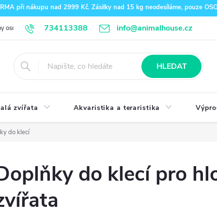
A při nákupu nad 2999 Kč. Zásilky nad 15 kg neodesíláme, pouze O
734113388
info@animalhouse.cz
y osobních údajů
Doprava a platba
Kontakty
HLEDAT
alá zvířata
Akvaristika a teraristika
Výpro
ky do klecí
Doplňky do klecí pro h
zvířata