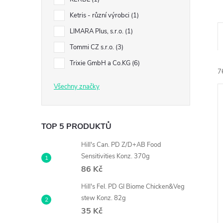
n
Ketris - různí výrobci
1
e
LIMARA Plus, s.r.o.
1
l
Tommi CZ s.r.o.
3
Trixie GmbH a Co.KG
6
7
Všechny značky
TOP 5 PRODUKTŮ
Hill's Can. PD Z/D+AB Food
í
Sensitivities Konz. 370g
i
86 Kč
Hill's Fel. PD GI Biome Chicken&Veg
stew Konz. 82g
35 Kč