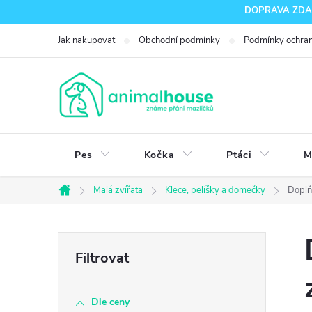
Přejít
DOPRAVA ZDARM
na
Jak nakupovat
Obchodní podmínky
Podmínky ochran
obsah
Pes
Kočka
Ptáci
M
Malá zvířata
Klece, pelíšky a domečky
Doplň
Domů
P
o
Dle ceny