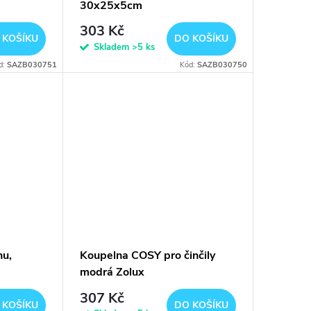
30x25x5cm
303 Kč
 KOŠÍKU
DO KOŠÍKU
Skladem
>5 ks
d:
SAZB030751
Kód:
SAZB030750
nu,
Koupelna COSY pro činčily
modrá Zolux
307 Kč
 KOŠÍKU
DO KOŠÍKU