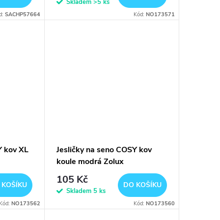
Skladem
>5 ks
d:
SACHP57664
Kód:
NO173571
Y kov XL
Jesličky na seno COSY kov
koule modrá Zolux
105 Kč
 KOŠÍKU
DO KOŠÍKU
Skladem
5 ks
Kód:
NO173562
Kód:
NO173560