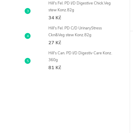
Hill's Fel. PD I/D Digestive Chick.Veg
stew Konz.82g
34 Kč
Hill's Fel. PD C/D UrinaryStress
Ckn&Veg stew Konz.82g
27 Kč
Hill's Can. PD I/D Digestiv Care Konz.
360g
81 Kč