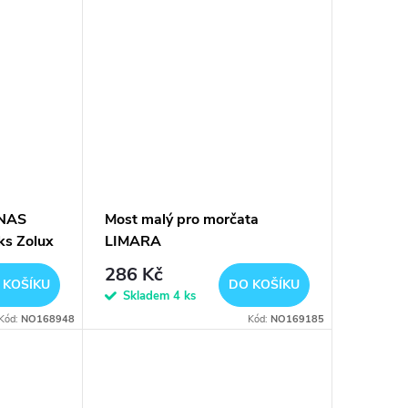
ANAS
Most malý pro morčata
ks Zolux
LIMARA
286 Kč
 KOŠÍKU
DO KOŠÍKU
Skladem
4 ks
Kód:
NO168948
Kód:
NO169185