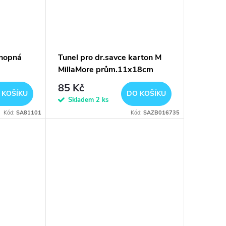
onopná
Tunel pro dr.savce karton M
MillaMore prům.11x18cm
85 Kč
 KOŠÍKU
DO KOŠÍKU
Skladem
2 ks
Kód:
SA81101
Kód:
SAZB016735