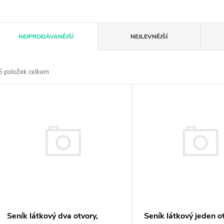
Ř
NEJPRODÁVANĚJŠÍ
NEJLEVNĚJŠÍ
a
6
položek celkem
z
V
e
ý
n
p
p
s
r
p
Seník látkový dva otvory,
Seník látkový jeden o