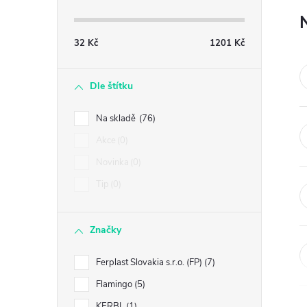
s
t
32
Kč
1201
Kč
r
Dle štítku
a
Na skladě
76
n
Akce
0
Novinka
0
n
Tip
0
í
Značky
p
Ferplast Slovakia s.r.o. (FP)
7
a
Flamingo
5
KERBL
1