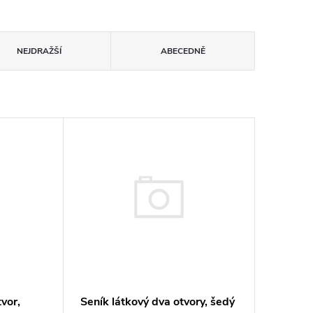
NEJDRAŽŠÍ
ABECEDNĚ
tvor,
Seník látkový dva otvory, šedý