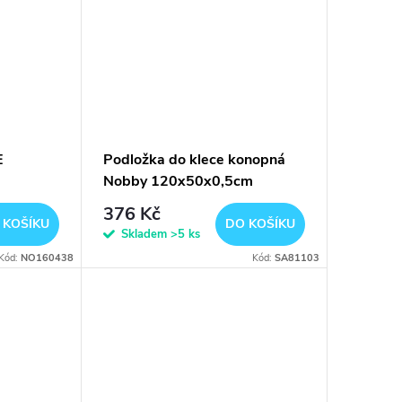
E
Podložka do klece konopná
Nobby 120x50x0,5cm
376 Kč
 KOŠÍKU
DO KOŠÍKU
Skladem
>5 ks
Kód:
NO160438
Kód:
SA81103