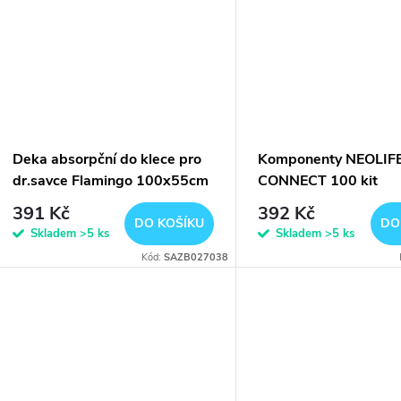
Deka absorpční do klece pro
Komponenty NEOLIF
dr.savce Flamingo 100x55cm
CONNECT 100 kit
mřížka/klipy Zolux
391 Kč
392 Kč
DO KOŠÍKU
DO
Skladem
>5 ks
Skladem
>5 ks
Kód:
SAZB027038