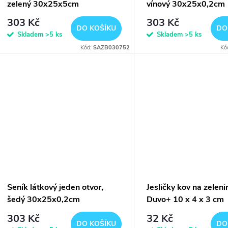
o
zelený 30x25x5cm
vínový 30x25x0,2cm
r
303 Kč
303 Kč
d
DO KOŠÍKU
DO
Skladem
>5 ks
Skladem
>5 ks
o
Kód:
SAZB030752
Kó
u
d
k
u
t
k
ů
t
ů
Seník látkový jeden otvor,
Jesličky kov na zeleni
šedý 30x25x0,2cm
Duvo+ 10 x 4 x 3 cm
303 Kč
32 Kč
DO KOŠÍKU
DO