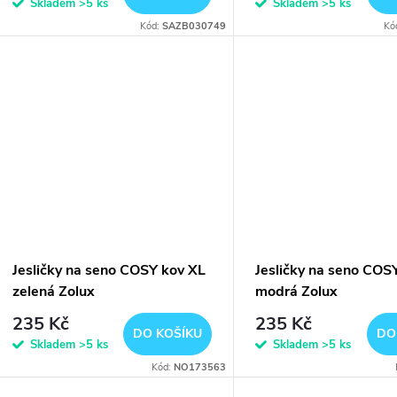
Skladem
>5 ks
Skladem
>5 ks
Kód:
SAZB030749
Kó
Jesličky na seno COSY kov XL
Jesličky na seno COS
zelená Zolux
modrá Zolux
235 Kč
235 Kč
DO KOŠÍKU
DO
Skladem
>5 ks
Skladem
>5 ks
Kód:
NO173563