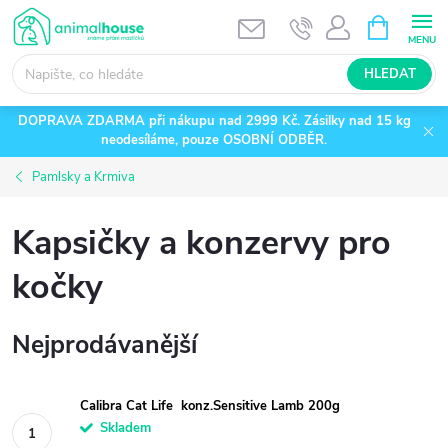
Přejít
NÁKUPNÍ
KOŠÍK
na
obsah
HLEDAT
DOPRAVA ZDARMA při nákupu nad 2999 Kč. Zásilky nad 15 kg
neodesíláme, pouze OSOBNÍ ODBĚR.
Pamlsky a Krmiva
Kapsičky a konzervy pro
kočky
Nejprodávanější
Calibra Cat Life konz.Sensitive Lamb 200g
Skladem