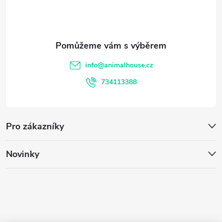
ý
p
p
a
i
t
s
info
@
animalhouse.cz
í
u
734113388
Pro zákazníky
Novinky