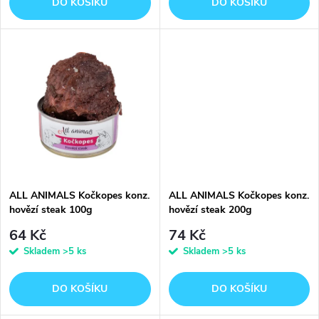
o
DO KOŠÍKU
DO KOŠÍKU
d
d
u
u
k
k
t
t
ů
ů
ALL ANIMALS Kočkopes konz.
ALL ANIMALS Kočkopes konz.
hovězí steak 100g
hovězí steak 200g
64 Kč
74 Kč
Skladem
>5 ks
Skladem
>5 ks
DO KOŠÍKU
DO KOŠÍKU