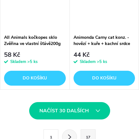
All Animals kočkopes sklo
Animonda Carny cat konz. -
Zvěřina ve vlastní šťávě200g
hovězí + kuře + kachní srdce
200 g
58 Kč
44 Kč
Skladem
>5 ks
Skladem
>5 ks
DO KOŠÍKU
DO KOŠÍKU
O
NAČÍST 30 DALŠÍCH
v
l
S
1
17