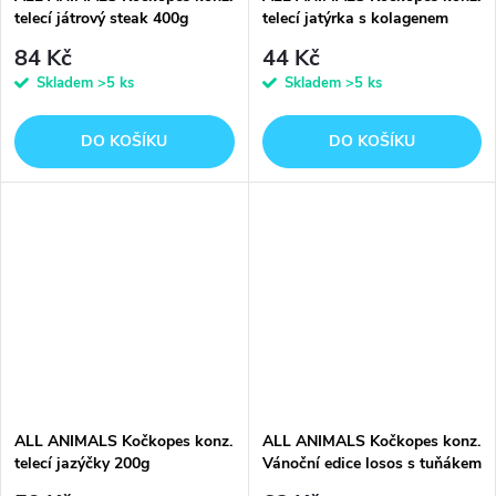
telecí játrový steak 400g
telecí jatýrka s kolagenem
200g
84 Kč
44 Kč
Skladem
>5 ks
Skladem
>5 ks
DO KOŠÍKU
DO KOŠÍKU
ALL ANIMALS Kočkopes konz.
ALL ANIMALS Kočkopes konz.
telecí jazýčky 200g
Vánoční edice losos s tuňákem
400g