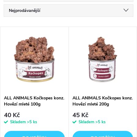
Ř
Nejprodávanější
a
Nejlevnější
V
Nejdražší
z
ý
Abecedně
e
p
n
i
í
s
p
ALL ANIMALS Kočkopes konz.
ALL ANIMALS Kočkopes konz.
Hovězí mleté 100g
Hovězí mleté 200g
p
r
40 Kč
45 Kč
r
Skladem
>5 ks
Skladem
>5 ks
o