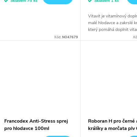
Skladem
>5 ks
Skladem
1 ks
Vitavit je vitamínový dop
malé hlodavce a zakrslé kr
který pomáhá doplnit vit
chybějící ve stravě založe
Kód:
NO47679
K
senu, obilí a granulích, p
nutriční...
Francodex Anti-Stress sprej
Roboran H pro černé a
pro hlodavce 100ml
králíky a morčata plv