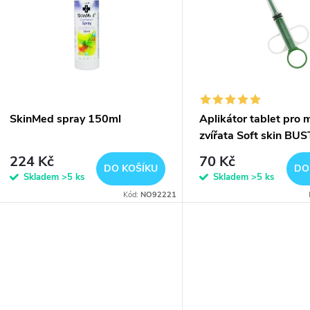
n
p
p
s
r
p
SkinMed spray 150ml
Aplikátor tablet pro 
o
zvířata Soft skin BU
r
224 Kč
70 Kč
d
DO KOŠÍKU
DO
Skladem
>5 ks
Skladem
>5 ks
o
Kód:
NO92221
u
d
k
u
t
k