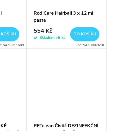
l
RodiCare Hairball 3 x 12 ml
pasta
554 Kč
 KOŠÍKU
DO KOŠÍKU
Skladem
>5 ks
d:
SAZB011609
Kód:
SAZB007610
DKÉ
PETclean Čistič DEZINFEKČNÍ