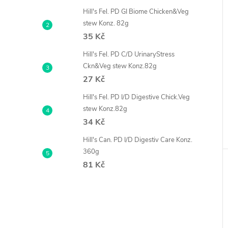
Hill's Fel. PD GI Biome Chicken&Veg
í
stew Konz. 82g
i
35 Kč
Hill's Fel. PD C/D UrinaryStress
Ckn&Veg stew Konz.82g
27 Kč
Hill's Fel. PD I/D Digestive Chick.Veg
stew Konz.82g
34 Kč
Hill's Can. PD I/D Digestiv Care Konz.
360g
81 Kč