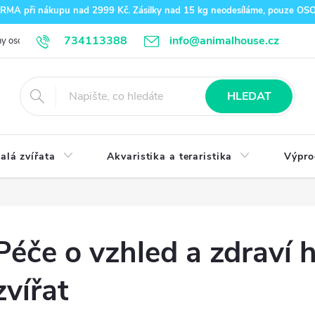
A při nákupu nad 2999 Kč. Zásilky nad 15 kg neodesíláme, pouze O
734113388
info@animalhouse.cz
y osobních údajů
Doprava a platba
Kontakty
HLEDAT
alá zvířata
Akvaristika a teraristika
Výpro
Péče o vzhled a zdraví 
zvířat