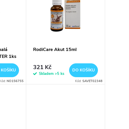
malá
RodiCare Akut 15ml
STER 1ks
321 Kč
 KOŠÍKU
DO KOŠÍKU
Skladem
>5 ks
Kód:
NO156755
Kód:
SAVET02348