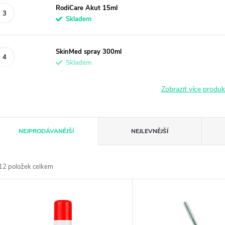
RodiCare Akut 15ml
Skladem
SkinMed spray 300ml
Skladem
Zobrazit více produ
Ř
NEJPRODÁVANĚJŠÍ
NEJLEVNĚJŠÍ
a
12
položek celkem
z
V
e
ý