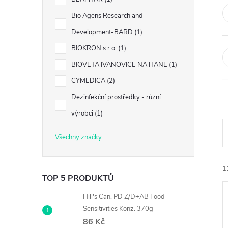
n
Bio Agens Research and
e
Development-BARD
1
l
BIOKRON s.r.o.
1
BIOVETA IVANOVICE NA HANE
1
CYMEDICA
2
Dezinfekční prostředky - různí
výrobci
1
Všechny značky
1
TOP 5 PRODUKTŮ
Hill's Can. PD Z/D+AB Food
Sensitivities Konz. 370g
86 Kč