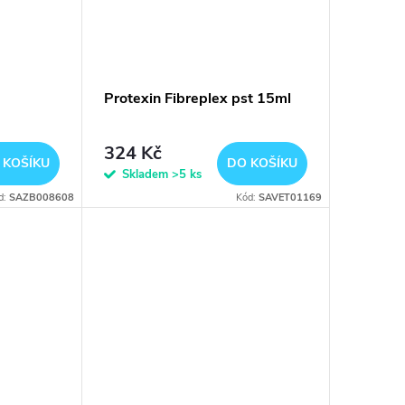
Protexin Fibreplex pst 15ml
324 Kč
 KOŠÍKU
DO KOŠÍKU
Skladem
>5 ks
d:
SAZB008608
Kód:
SAVET01169