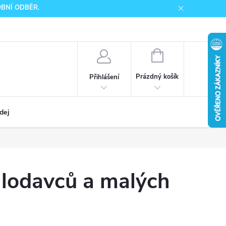
SOBNÍ ODBĚR.
NÁKUPNÍ
KOŠÍK
Prázdný košík
Přihlášení
dej
hlodavců a malých