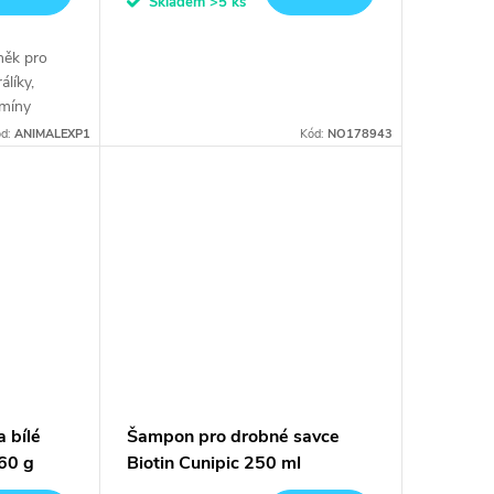
Skladem
>5 ks
lněk pro
álíky,
amíny
né na
ód:
ANIMALEXP1
Kód:
NO178943
odporuje
 bílé
Šampon pro drobné savce
 60 g
Biotin Cunipic 250 ml