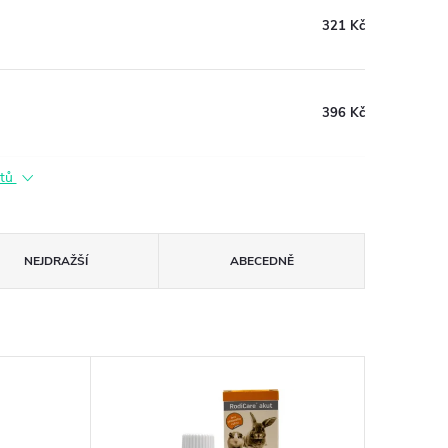
321 Kč
396 Kč
ktů
NEJDRAŽŠÍ
ABECEDNĚ