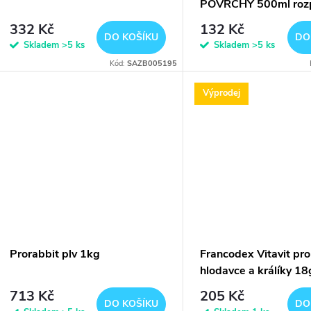
POVRCHY 500ml roz
332 Kč
132 Kč
DO KOŠÍKU
DO
Skladem
>5 ks
Skladem
>5 ks
Kód:
SAZB005195
Výprodej
Prorabbit plv 1kg
Francodex Vitavit pro
hlodavce a králíky 18
EXPIRACE 7/26
713 Kč
205 Kč
DO KOŠÍKU
DO