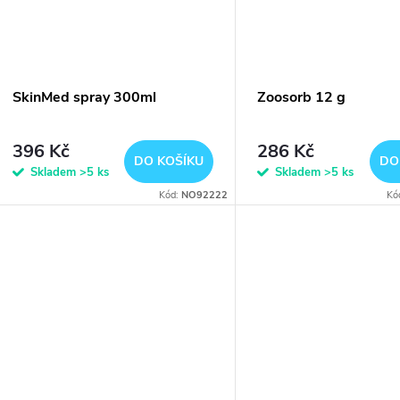
ů
t
ů
SkinMed spray 300ml
Zoosorb 12 g
396 Kč
286 Kč
DO KOŠÍKU
DO
Skladem
>5 ks
Skladem
>5 ks
Kód:
NO92222
Kó