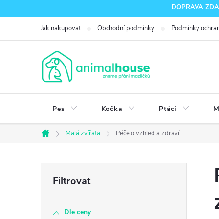
Přejít
DOPRAVA ZDARM
na
Jak nakupovat
Obchodní podmínky
Podmínky ochran
obsah
Pes
Kočka
Ptáci
M
Malá zvířata
Péče o vzhled a zdraví
Domů
P
o
Dle ceny