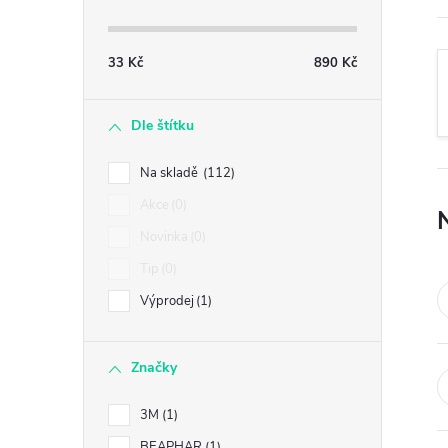
s
t
33
Kč
890
Kč
r
Dle štítku
a
Na skladě
112
n
Akce
0
Novinka
0
n
Tip
0
í
Výprodej
1
p
Značky
a
3M
1
BEAPHAR
1