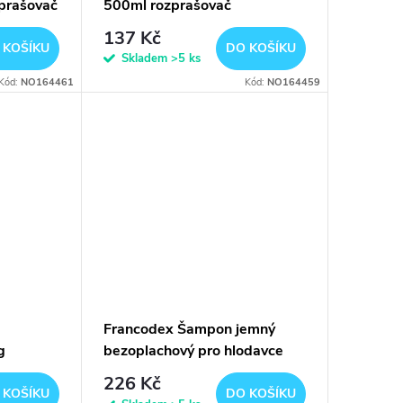
prašovač
500ml rozprašovač
137 Kč
 KOŠÍKU
DO KOŠÍKU
Skladem
>5 ks
Kód:
NO164461
Kód:
NO164459
Francodex Šampon jemný
g
bezoplachový pro hlodavce
100ml
226 Kč
 KOŠÍKU
DO KOŠÍKU