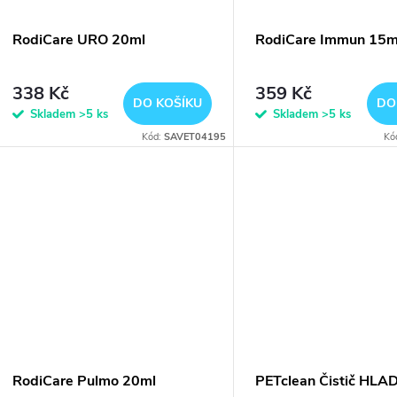
RodiCare URO 20ml
RodiCare Immun 15m
338 Kč
359 Kč
DO KOŠÍKU
DO
Skladem
>5 ks
Skladem
>5 ks
Kód:
SAVET04195
Kó
RodiCare Pulmo 20ml
PETclean Čistič HLA