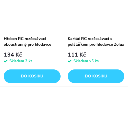
Hřeben RC rozčesávací
Kartáč RC rozčesávací s
oboustranný pro hlodavce
polštářkem pro hlodavce Zolux
Zolux
134 Kč
111 Kč
Skladem
3 ks
Skladem
>5 ks
DO KOŠÍKU
DO KOŠÍKU