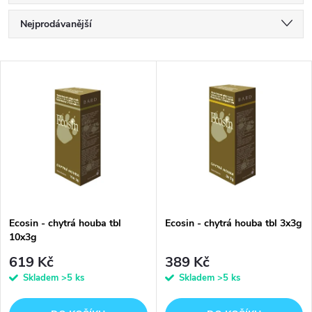
Ř
Nejprodávanější
a
Nejlevnější
V
Nejdražší
z
ý
Abecedně
e
p
n
i
í
s
p
Ecosin - chytrá houba tbl
Ecosin - chytrá houba tbl 3x3g
10x3g
p
r
619 Kč
389 Kč
r
Skladem
>5 ks
Skladem
>5 ks
o