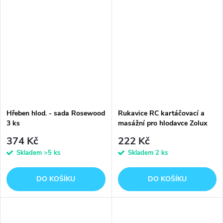
Hřeben hlod. - sada Rosewood
Rukavice RC kartáčovací a
3 ks
masážní pro hlodavce Zolux
374 Kč
222 Kč
Skladem
>5 ks
Skladem
2 ks
DO KOŠÍKU
DO KOŠÍKU