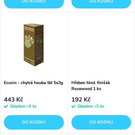
o
DO KOŠÍKU
DO KOŠÍKU
d
d
u
u
k
k
t
t
ů
ů
Ecosin - chytrá houba tbl 5x3g
Hřeben hlod. finišák
Rosewood 1 ks
443 Kč
192 Kč
Skladem
>5 ks
Skladem
>5 ks
DO KOŠÍKU
DO KOŠÍKU