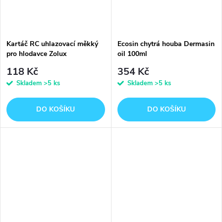
Kartáč RC uhlazovací měkký
Ecosin chytrá houba Dermasin
pro hlodavce Zolux
oil 100ml
118 Kč
354 Kč
Skladem
>5 ks
Skladem
>5 ks
DO KOŠÍKU
DO KOŠÍKU