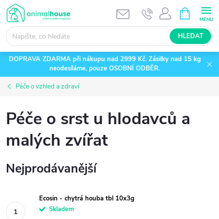
Přejít
NÁKUPNÍ
KOŠÍK
na
obsah
HLEDAT
DOPRAVA ZDARMA při nákupu nad 2999 Kč. Zásilky nad 15 kg
neodesíláme, pouze OSOBNÍ ODBĚR.
Péče o vzhled a zdraví
Péče o srst u hlodavců a
malých zvířat
Nejprodávanější
Ecosin - chytrá houba tbl 10x3g
Skladem