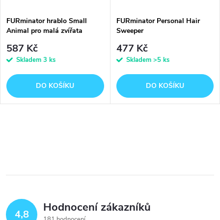
FURminator hrablo Small
FURminator Personal Hair
Animal pro malá zvířata
Sweeper
587 Kč
477 Kč
Skladem
3 ks
Skladem
>5 ks
DO KOŠÍKU
DO KOŠÍKU
O
v
l
á
Hodnocení zákazníků
d
4,8
181 hodnocení