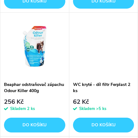
o
DO KOŠÍKU
DO KOŠÍKU
d
d
u
u
k
k
t
t
ů
ů
Beaphar odstraňovač zápachu
WC kryté - díl filtr Ferplast 2
Odour Killer 400g
ks
256 Kč
62 Kč
Skladem
2 ks
Skladem
>5 ks
DO KOŠÍKU
DO KOŠÍKU