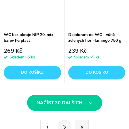
WC bez okraje NIP 20, mix
Deodorant do WC - vůně
barev Ferplast
zelených hor Flamingo 750 g
54,5x39,5x12,5cm
269 Kč
239 Kč
Skladem
>5 ks
Skladem
>5 ks
DO KOŠÍKU
DO KOŠÍKU
O
NAČÍST 30 DALŠÍCH
v
l
S
1
5