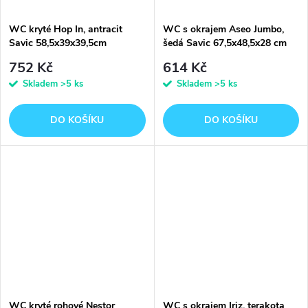
WC kryté Hop In, antracit
WC s okrajem Aseo Jumbo,
Savic 58,5x39x39,5cm
šedá Savic 67,5x48,5x28 cm
752 Kč
614 Kč
Skladem
>5 ks
Skladem
>5 ks
DO KOŠÍKU
DO KOŠÍKU
WC kryté rohové Nestor
WC s okrajem Iriz, terakota