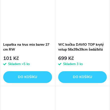
Lopatka na trus mix barev 27
WC kočka DAVIO TOP krytý
cm RW
vstup 56x39x39cm šedá/bílá
TR
101 Kč
699 Kč
Skladem
>5 ks
Skladem
3 ks
DO KOŠÍKU
DO KOŠÍKU