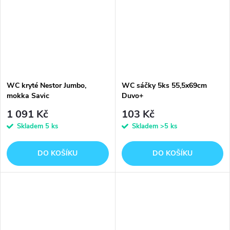
WC kryté Nestor Jumbo,
WC sáčky 5ks 55,5x69cm
mokka Savic
Duvo+
66,5x48,5x46,5cm
1 091 Kč
103 Kč
Skladem
5 ks
Skladem
>5 ks
DO KOŠÍKU
DO KOŠÍKU