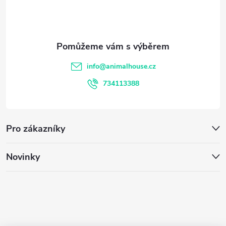
ý
p
p
a
i
t
s
info
@
animalhouse.cz
í
u
734113388
Pro zákazníky
Novinky