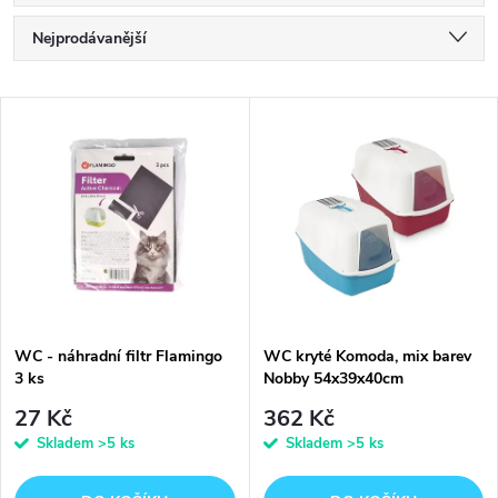
Ř
Nejprodávanější
a
Nejlevnější
V
Nejdražší
z
ý
Abecedně
e
p
n
i
í
s
p
WC - náhradní filtr Flamingo
WC kryté Komoda, mix barev
3 ks
Nobby 54x39x40cm
p
r
27 Kč
362 Kč
r
Skladem
>5 ks
Skladem
>5 ks
o