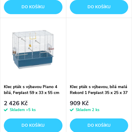
o
o
DO KOŠÍKU
DO KOŠÍKU
d
d
u
u
k
k
t
t
ů
ů
Klec pták s výbavou Piano 4
Klec pták s výbavou, bílá malá
bílá, Ferplast 59 x 33 x 55 cm
Rekord 1 Ferplast 35 x 25 x 37
2 426 Kč
909 Kč
Skladem
>5 ks
Skladem
2 ks
DO KOŠÍKU
DO KOŠÍKU