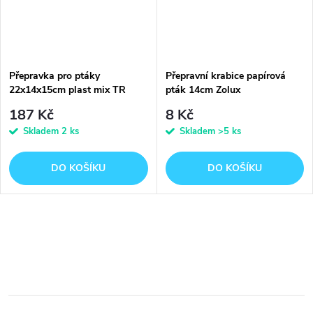
Přepravka pro ptáky
Přepravní krabice papírová
22x14x15cm plast mix TR
pták 14cm Zolux
187 Kč
8 Kč
Skladem
2 ks
Skladem
>5 ks
DO KOŠÍKU
DO KOŠÍKU
O
v
l