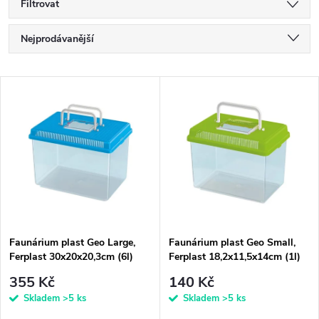
Filtrovat
Ř
Nejprodávanější
a
Nejlevnější
V
Nejdražší
z
ý
Abecedně
e
p
n
i
í
s
p
Faunárium plast Geo Large,
Faunárium plast Geo Small,
Ferplast 30x20x20,3cm (6l)
Ferplast 18,2x11,5x14cm (1l)
p
r
355 Kč
140 Kč
r
Skladem
>5 ks
Skladem
>5 ks