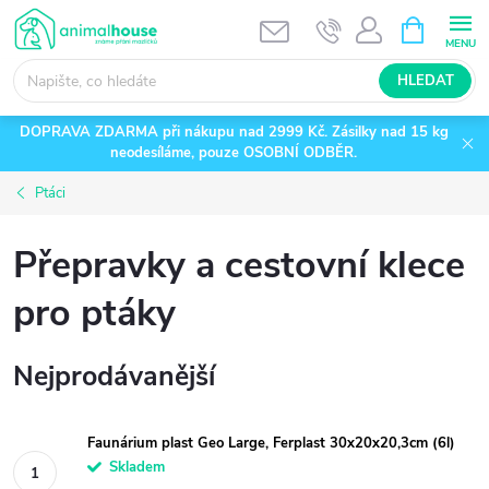
Přejít
NÁKUPNÍ
KOŠÍK
na
obsah
HLEDAT
DOPRAVA ZDARMA při nákupu nad 2999 Kč. Zásilky nad 15 kg
neodesíláme, pouze OSOBNÍ ODBĚR.
Ptáci
Přepravky a cestovní klece
pro ptáky
Nejprodávanější
Faunárium plast Geo Large, Ferplast 30x20x20,3cm (6l)
Skladem