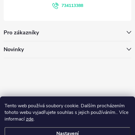
ý
í
734113388
p
i
Pro zákazníky
s
u
Novinky
Tento web používá soubory cookie. Dalším procházením
tohoto webu vyjadřujete souhlas s jejich používáním.. Více
informací
zde
.
Nastavení