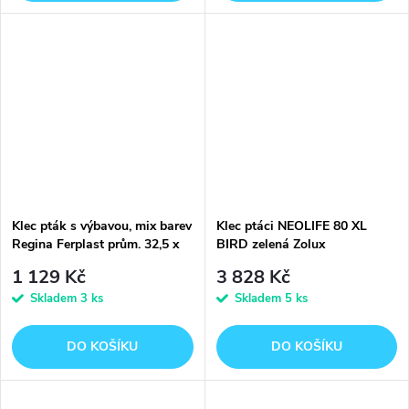
Klec pták s výbavou, mix barev
Klec ptáci NEOLIFE 80 XL
Regina Ferplast prům. 32,5 x
BIRD zelená Zolux
49 cm
1 129 Kč
3 828 Kč
Skladem
3 ks
Skladem
5 ks
DO KOŠÍKU
DO KOŠÍKU