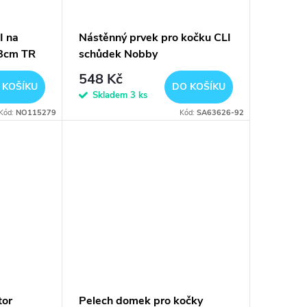
I na
Nástěnný prvek pro kočku CLI
28cm TR
schůdek Nobby
548 Kč
 KOŠÍKU
DO KOŠÍKU
Skladem
3 ks
Kód:
NO115279
Kód:
SA63626-92
tor
Pelech domek pro kočky