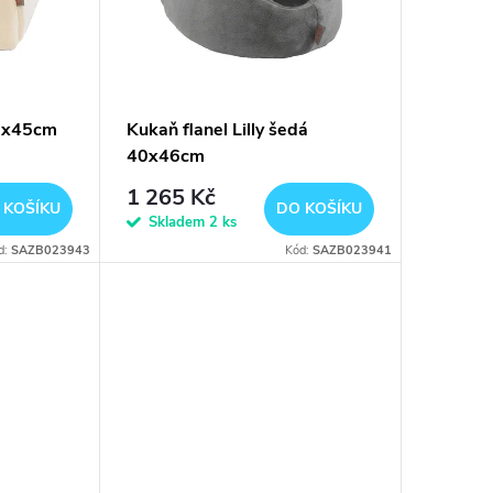
 45x45cm
Kukaň flanel Lilly šedá
40x46cm
1 265 Kč
 KOŠÍKU
DO KOŠÍKU
Skladem
2 ks
d:
SAZB023943
Kód:
SAZB023941