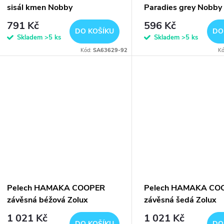
sisál kmen Nobby
Paradies grey Nobby
791 Kč
596 Kč
DO KOŠÍKU
DO
Skladem
>5 ks
Skladem
>5 ks
Kód:
SA63629-92
K
Pelech HAMAKA COOPER
Pelech HAMAKA CO
závěsná béžová Zolux
závěsná šedá Zolux
1 021 Kč
1 021 Kč
DO KOŠÍKU
DO