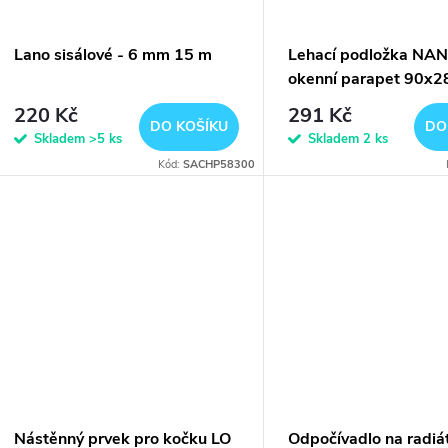
ů
Lano sisálové - 6 mm 15 m
Lehací podložka NAN
okenní parapet 90x
220 Kč
291 Kč
DO KOŠÍKU
DO
Skladem
>5 ks
Skladem
2 ks
Kód:
SACHP58300
Nástěnný prvek pro kočku LO
Odpočívadlo na radiá