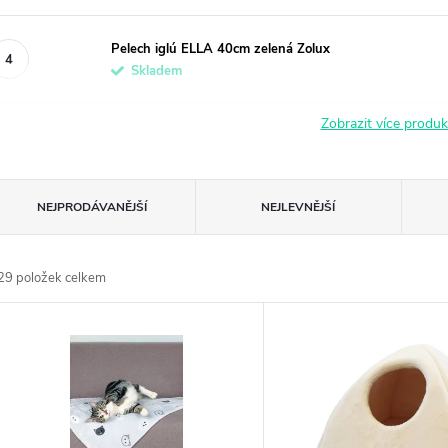
Pelech iglú ELLA 40cm zelená Zolux
Skladem
Zobrazit více produ
Ř
NEJPRODÁVANĚJŠÍ
NEJLEVNĚJŠÍ
a
29
položek celkem
z
V
e
ý
n
p