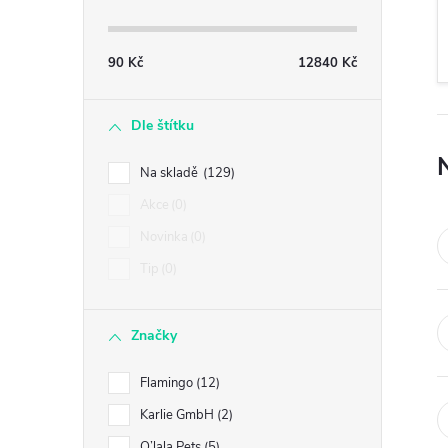
s
t
90
Kč
12840
Kč
r
Dle štítku
a
Na skladě
129
n
Akce
0
Novinka
0
n
Tip
0
í
Značky
p
Flamingo
12
a
Karlie GmbH
2
O’lala Pets
5