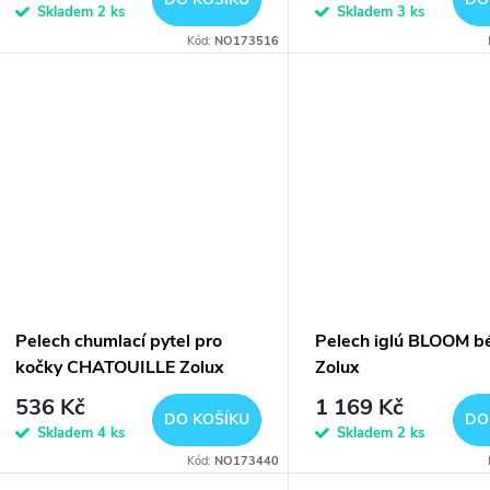
Skladem
2 ks
Skladem
3 ks
Kód:
NO173516
Pelech chumlací pytel pro
Pelech iglú BLOOM b
kočky CHATOUILLE Zolux
Zolux
536 Kč
1 169 Kč
DO KOŠÍKU
DO
Skladem
4 ks
Skladem
2 ks
Kód:
NO173440