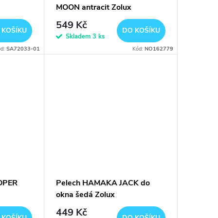
MOON antracit Zolux
549 Kč
 KOŠÍKU
DO KOŠÍKU
Skladem
3 ks
ód:
SA72033-01
Kód:
NO162779
OPER
Pelech HAMAKA JACK do
okna šedá Zolux
449 Kč
 KOŠÍKU
DO KOŠÍKU