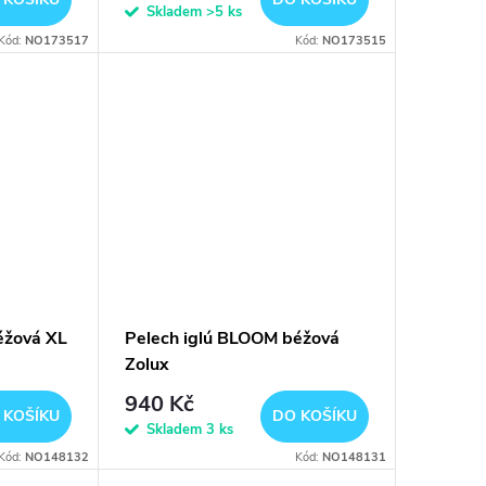
Skladem
>5 ks
Kód:
NO173517
Kód:
NO173515
éžová XL
Pelech iglú BLOOM béžová
Zolux
940 Kč
 KOŠÍKU
DO KOŠÍKU
Skladem
3 ks
Kód:
NO148132
Kód:
NO148131