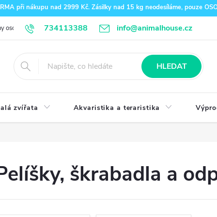
A při nákupu nad 2999 Kč. Zásilky nad 15 kg neodesíláme, pouze O
734113388
info@animalhouse.cz
y osobních údajů
Doprava a platba
Kontakty
HLEDAT
alá zvířata
Akvaristika a teraristika
Výpro
Pelíšky, škrabadla a od