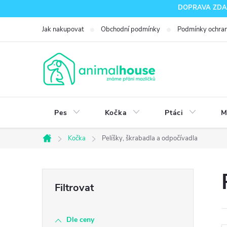
Přejít
DOPRAVA ZDARM
na
Jak nakupovat
Obchodní podmínky
Podmínky ochran
obsah
Pes
Kočka
Ptáci
M
Kočka
Pelíšky, škrabadla a odpočívadla
Domů
P
o
Dle ceny