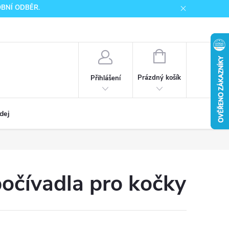
SOBNÍ ODBĚR.
NÁKUPNÍ
KOŠÍK
Prázdný košík
Přihlášení
dej
počívadla pro kočky