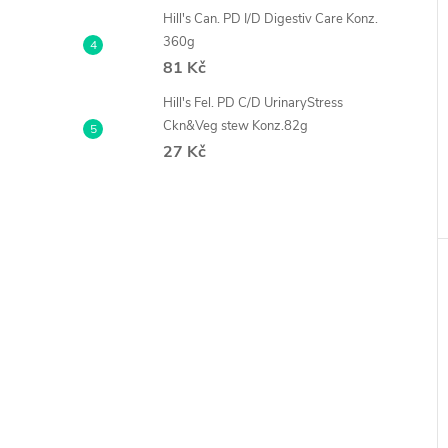
í
i
Hill's Can. PD I/D Digestiv Care Konz.
360g
81 Kč
Hill's Fel. PD C/D UrinaryStress
Ckn&Veg stew Konz.82g
27 Kč