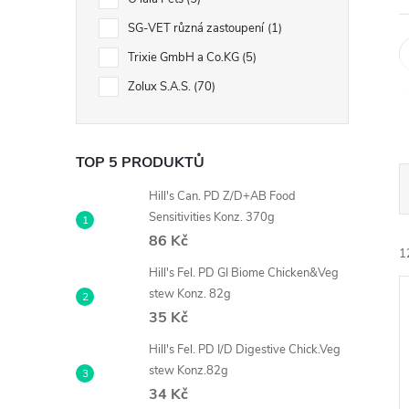
n
SG-VET různá zastoupení
1
e
Trixie GmbH a Co.KG
5
l
Zolux S.A.S.
70
TOP 5 PRODUKTŮ
Hill's Can. PD Z/D+AB Food
Sensitivities Konz. 370g
86 Kč
1
Hill's Fel. PD GI Biome Chicken&Veg
stew Konz. 82g
35 Kč
Hill's Fel. PD I/D Digestive Chick.Veg
stew Konz.82g
34 Kč