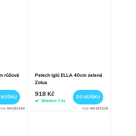
m růžová
Pelech iglú ELLA 40cm zelená
Zolux
918 Kč
 KOŠÍKU
DO KOŠÍKU
Skladem
2 ks
Kód:
NO183340
Kód:
NO183339