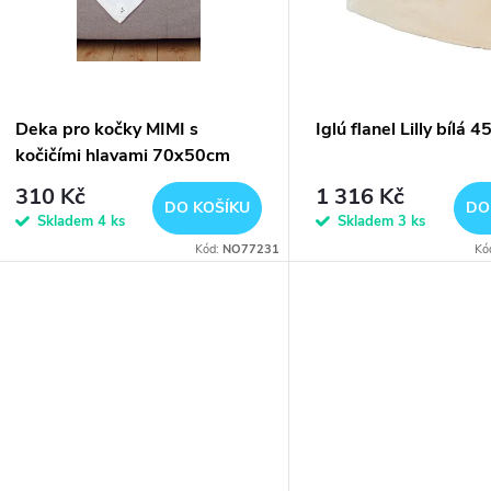
p
s
r
p
Deka pro kočky MIMI s
Iglú flanel Lilly bílá
o
kočičími hlavami 70x50cm
r
šedá TR
310 Kč
1 316 Kč
d
DO KOŠÍKU
DO
Skladem
4 ks
Skladem
3 ks
o
Kód:
NO77231
Kó
u
d
k
u
t
k
ů
t