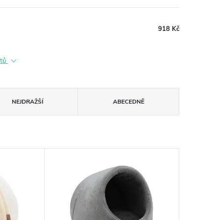
918 Kč
ktů
NEJDRAŽŠÍ
ABECEDNĚ