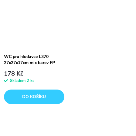
WC pro hlodavce L370
27x27x17cm mix barev FP
178 Kč
Skladem
2 ks
DO KOŠÍKU
O