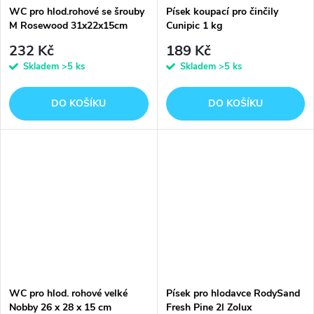
WC pro hlod.rohové se šrouby
Písek koupací pro činčily
M Rosewood 31x22x15cm
Cunipic 1 kg
232 Kč
189 Kč
Skladem
>5 ks
Skladem
>5 ks
DO KOŠÍKU
DO KOŠÍKU
WC pro hlod. rohové velké
Písek pro hlodavce RodySand
Nobby 26 x 28 x 15 cm
Fresh Pine 2l Zolux