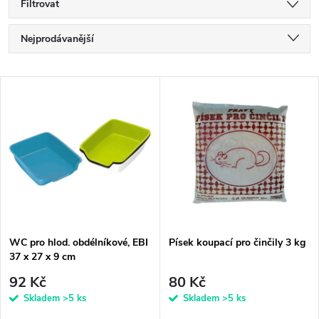
Filtrovat
Ř
Nejprodávanější
a
Nejlevnější
V
Nejdražší
z
ý
Abecedně
e
p
n
i
í
s
p
WC pro hlod. obdélníkové, EBI
Písek koupací pro činčily 3 kg
37 x 27 x 9 cm
p
r
92 Kč
80 Kč
r
Skladem
>5 ks
Skladem
>5 ks