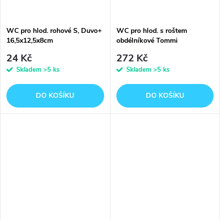
WC pro hlod. rohové S, Duvo+
WC pro hlod. s roštem
16,5x12,5x8cm
obdélníkové Tommi
28x21x16cm
24 Kč
272 Kč
Skladem
>5 ks
Skladem
>5 ks
DO KOŠÍKU
DO KOŠÍKU