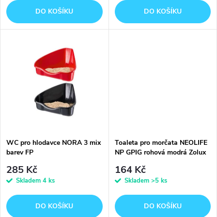
o
o
DO KOŠÍKU
DO KOŠÍKU
d
d
u
u
k
k
t
t
ů
ů
WC pro hlodavce NORA 3 mix
Toaleta pro morčata NEOLIFE
barev FP
NP GPIG rohová modrá Zolux
285 Kč
164 Kč
Skladem
4 ks
Skladem
>5 ks
DO KOŠÍKU
DO KOŠÍKU