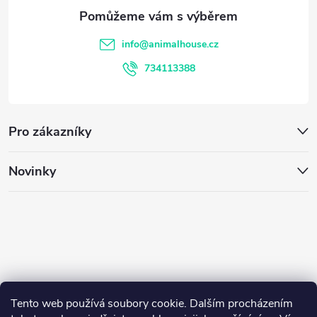
a
v
t
info
@
animalhouse.cz
ý
í
734113388
p
i
Pro zákazníky
s
u
Novinky
Tento web používá soubory cookie. Dalším procházením