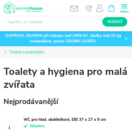
Přejít
NÁKUPNÍ
KOŠÍK
na
obsah
HLEDAT
DOPRAVA ZDARMA při nákupu nad 2999 Kč. Zásilky nad 15 kg
neodesíláme, pouze OSOBNÍ ODBĚR.
Toalety a podestýlky
Toalety a hygiena pro malá
zvířata
Nejprodávanější
WC pro hlod. obdélníkové, EBI 37 x 27 x 9 cm
Skladem