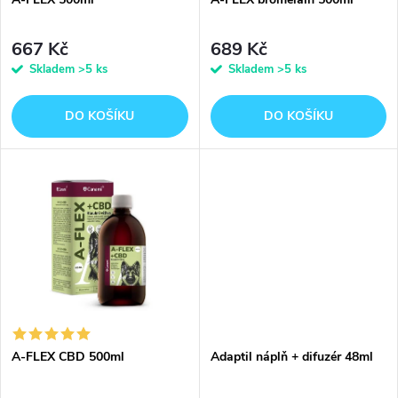
p
p
r
667 Kč
689 Kč
r
Skladem
>5 ks
Skladem
>5 ks
o
o
DO KOŠÍKU
DO KOŠÍKU
d
d
u
u
k
k
t
t
ů
ů
A-FLEX CBD 500ml
Adaptil náplň + difuzér 48ml