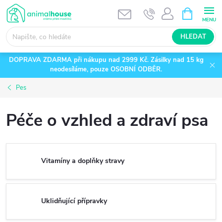
Přejít
NÁKUPNÍ
KOŠÍK
na
obsah
HLEDAT
DOPRAVA ZDARMA při nákupu nad 2999 Kč. Zásilky nad 15 kg
neodesíláme, pouze OSOBNÍ ODBĚR.
Pes
Péče o vzhled a zdraví psa
Vitamíny a doplňky stravy
Uklidňující přípravky