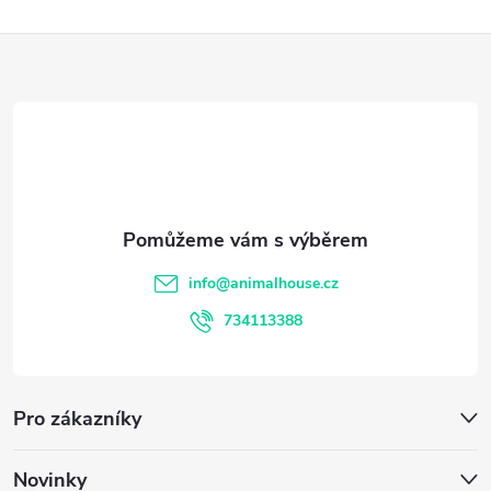
k
Z
y
á
v
ý
p
p
a
i
t
s
info
@
animalhouse.cz
í
u
734113388
Pro zákazníky
Novinky