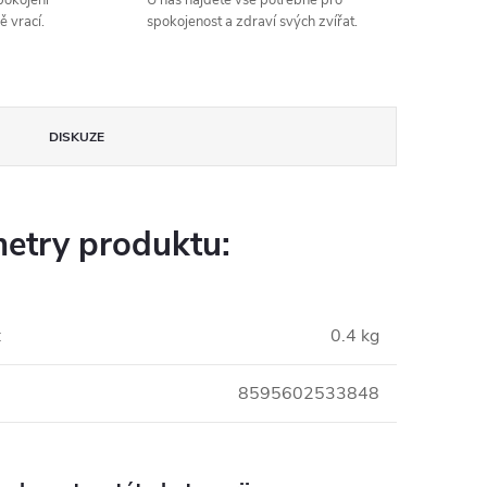
spokojení
U nás najdete vše potřebné pro
ě vrací.
spokojenost a zdraví svých zvířat.
DISKUZE
etry produktu:
:
0.4 kg
8595602533848