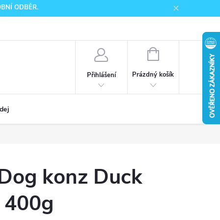
SOBNÍ ODBĚR.
NÁKUPNÍ
KOŠÍK
Prázdný košík
Přihlášení
dej
h Dog konz Duck
t 400g