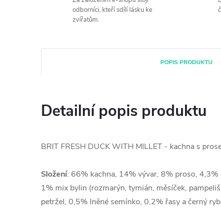
Za založením e-shopu stojí
B
odborníci, kteří sdílí lásku ke
č
zvířatům.
POPIS PRODUKTU
Detailní popis produktu
BRIT FRESH DUCK WITH MILLET - kachna s pros
Složení
: 66% kachna, 14% vývar, 8% proso, 4,3% 
1% mix bylin (rozmarýn, tymián, měsíček, pampeliš
petržel, 0,5% lněné semínko, 0,2% řasy a černý ryb