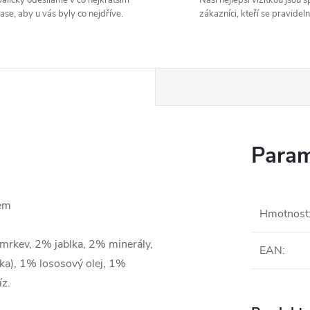
alíčky odesíláme v co nejkratším
Naší nejlepší vizitkou jsou 
ase, aby u vás byly co nejdříve.
zákazníci, kteří se pravideln
Param
em
Hmotnost
mrkev, 2% jablka, 2% minerály,
EAN
:
ka), 1% lososový olej, 1%
íz.