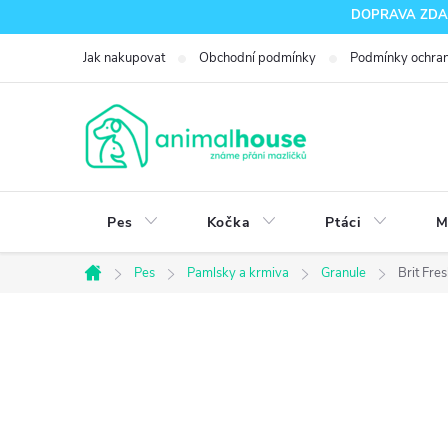
Přejít
DOPRAVA ZDARM
na
Jak nakupovat
Obchodní podmínky
Podmínky ochran
obsah
Pes
Kočka
Ptáci
M
Pes
Pamlsky a krmiva
Granule
Brit Fre
Domů