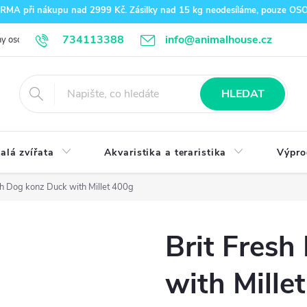
A při nákupu nad 2999 Kč. Zásilky nad 15 kg neodesíláme, pouze O
734113388
info@animalhouse.cz
y osobních údajů
Doprava a platba
Kontakty
HLEDAT
alá zvířata
Akvaristika a teraristika
Výpro
sh Dog konz Duck with Millet 400g
Brit Fres
with Mille