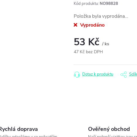
Kód produktu:
NO98828
Položka byla vyprodána…
Vyprodáno
53 Kč
/ ks
47 Kč bez DPH
Měrná
cena:
Dotaz k produktu
Sdíl
Rychlá doprava
Ověřený obchod