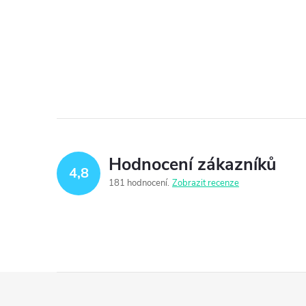
Hodnocení zákazníků
4,8
181 hodnocení
Zobrazit recenze
Z