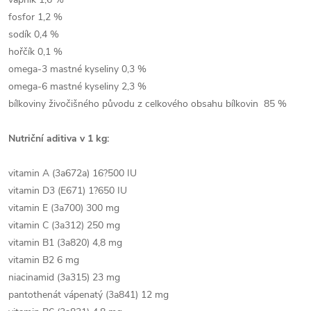
fosfor 1,2 %
sodík 0,4 %
hořčík 0,1 %
omega-3 mastné kyseliny 0,3 %
omega-6 mastné kyseliny 2,3 %
bílkoviny živočišného původu z celkového obsahu bílkovin 85 %
Nutriční aditiva v 1 kg:
vitamin A (3a672a) 16?500 IU
vitamin D3 (E671) 1?650 IU
vitamin E (3a700) 300 mg
vitamin C (3a312) 250 mg
vitamin B1 (3a820) 4,8 mg
vitamin B2 6 mg
niacinamid (3a315) 23 mg
pantothenát vápenatý (3a841) 12 mg