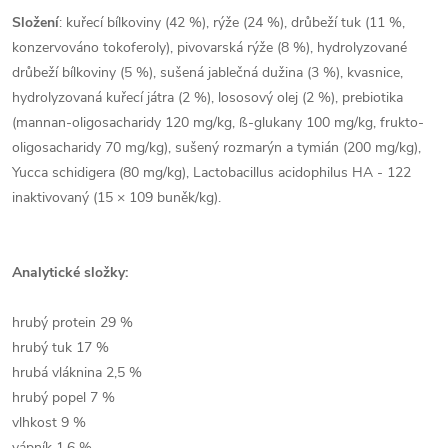
Složení
: kuřecí bílkoviny (42 %), rýže (24 %), drůbeží tuk (11 %,
konzervováno tokoferoly), pivovarská rýže (8 %), hydrolyzované
drůbeží bílkoviny (5 %), sušená jablečná dužina (3 %), kvasnice,
hydrolyzovaná kuřecí játra (2 %), lososový olej (2 %), prebiotika
(mannan-oligosacharidy 120 mg/kg, ß-glukany 100 mg/kg, frukto-
oligosacharidy 70 mg/kg), sušený rozmarýn a tymián (200 mg/kg),
Yucca schidigera (80 mg/kg), Lactobacillus acidophilus HA - 122
inaktivovaný (15 × 109 buněk/kg).
Analytické složky:
hrubý protein 29 %
hrubý tuk 17 %
hrubá vláknina 2,5 %
hrubý popel 7 %
vlhkost 9 %
vápník 1,6 %