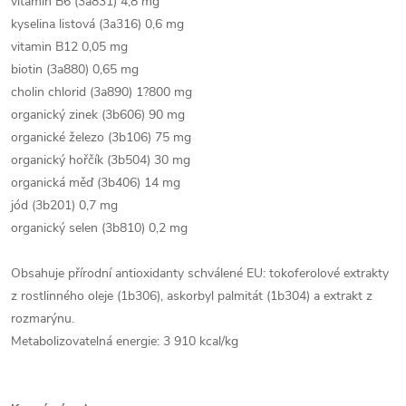
vitamin B6 (3a831) 4,8 mg
kyselina listová (3a316) 0,6 mg
vitamin B12 0,05 mg
biotin (3a880) 0,65 mg
cholin chlorid (3a890) 1?800 mg
organický zinek (3b606) 90 mg
organické železo (3b106) 75 mg
organický hořčík (3b504) 30 mg
organická měď (3b406) 14 mg
jód (3b201) 0,7 mg
organický selen (3b810) 0,2 mg
Obsahuje přírodní antioxidanty schválené EU: tokoferolové extrakty
z rostlinného oleje (1b306), askorbyl palmitát (1b304) a extrakt z
rozmarýnu.
Metabolizovatelná energie: 3 910 kcal/kg