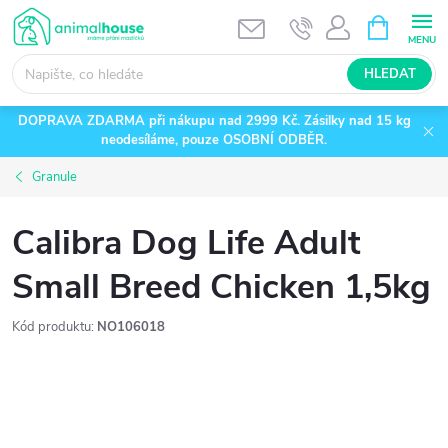
Přejít
NÁKUPNÍ
KOŠÍK
na
obsah
HLEDAT
DOPRAVA ZDARMA při nákupu nad 2999 Kč. Zásilky nad 15 kg
neodesíláme, pouze OSOBNÍ ODBĚR.
Granule
Calibra Dog Life Adult
Small Breed Chicken 1,5kg
Kód produktu:
NO106018