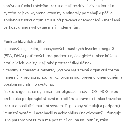
správnou funkci trávicího traktu a mají pozitivní vliv na imunitní
systém pejska. Vybrané vitaminy a minerály pomáhají v péči o
správnou funkci organismu a při prevenci onemocnění. Zmenšená
velikost granulí vyhovuje malým plemenům.
Funkce hlavních aditiv
lososový olej - zdroj nenasycených mastných kyselin omega-3
(EPA, DHA) potřebných pro podporu fyziologické funkce kůže a
srsti a jejich kvality. Mají také protizánětlivý účinek.
vitaminy a chelátové minerály (vysoce využitelná organická forma
minerálů) - pro správnou funkci organismu, prevenci onemocnění a
posílení imunitního systému.
frukto-oligosacharidy a mannan-oligosacharidy (FOS, MOS) jsou
prebiotika podporující střevní mikroflóru, správnou funkci trávicího
traktu a posilující imunitní systém. ß-glukany stimulují a podporují
imunitní systém. Lactobacillus acidophilus (inaktivovaný) - funguje
jako paraprobiotikum a má pozitivní vliv na imunitní systém.