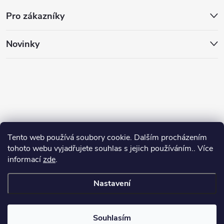
Pro zákazníky
Novinky
Tento web používá soubory cookie. Dalším procházením
tohoto webu vyjadřujete souhlas s jejich používáním.. Více
informací
zde
.
Nastavení
Copyright 2026
Animalhouse.cz
. Všechna práva vyhrazena.
Souhlasím