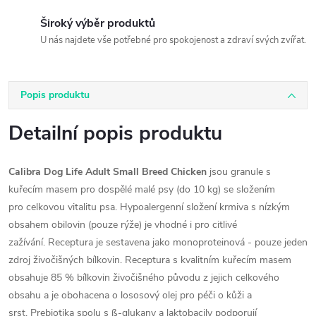
Široký výběr produktů
U nás najdete vše potřebné pro spokojenost a zdraví svých zvířat.
Popis produktu
Detailní popis produktu
Calibra Dog Life Adult Small Breed Chicken
jsou granule s
kuřecím masem pro dospělé malé psy (do 10 kg) se složením
pro celkovou vitalitu psa. Hypoalergenní složení krmiva s nízkým
obsahem obilovin (pouze rýže) je vhodné i pro citlivé
zažívání. Receptura je sestavena jako monoproteinová - pouze jeden
zdroj živočišných bílkovin. Receptura s kvalitním kuřecím masem
obsahuje 85 % bílkovin živočišného původu z jejich celkového
obsahu a je obohacena o lososový olej pro péči o kůži a
srst. Prebiotika spolu s ß-glukany a laktobacily podporují