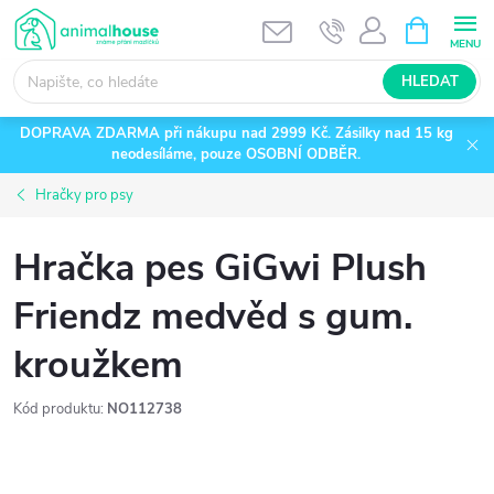
Přejít
NÁKUPNÍ
KOŠÍK
na
obsah
HLEDAT
DOPRAVA ZDARMA při nákupu nad 2999 Kč. Zásilky nad 15 kg
neodesíláme, pouze OSOBNÍ ODBĚR.
Hračky pro psy
Hračka pes GiGwi Plush
Friendz medvěd s gum.
kroužkem
Kód produktu:
NO112738