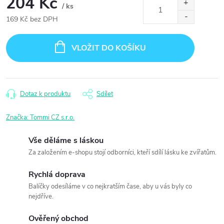
204 Kč
/ ks
169 Kč bez DPH
Měrná
cena:
VLOŽIT DO KOŠÍKU
Dotaz k produktu
Sdílet
Značka:
Tommi CZ s.r.o.
Vše děláme s láskou
Za založením e-shopu stojí odborníci, kteří sdílí lásku ke zvířatům.
Rychlá doprava
Balíčky odesíláme v co nejkratším čase, aby u vás byly co
nejdříve.
Ověřený obchod