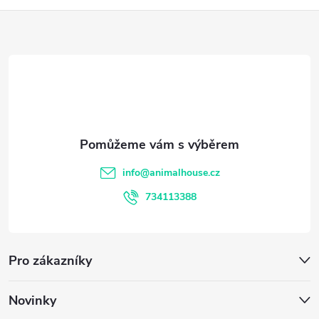
Z
á
p
a
t
info
@
animalhouse.cz
í
734113388
Pro zákazníky
Novinky