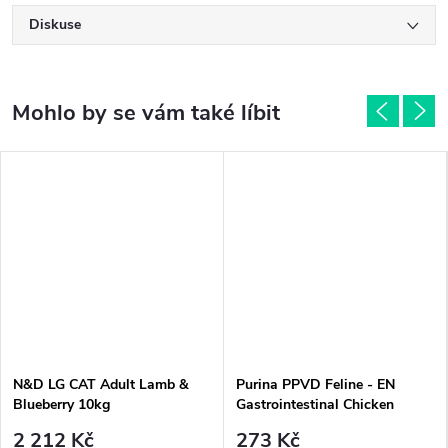
Diskuse
N&D LG CAT Adult Lamb &
Purina PPVD Feline - EN
Blueberry 10kg
Gastrointestinal Chicken
kapsička 10x85 g
2 212 Kč
273 Kč