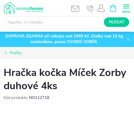
Přejít
NÁKUPNÍ
KOŠÍK
na
obsah
HLEDAT
DOPRAVA ZDARMA při nákupu nad 2999 Kč. Zásilky nad 15 kg
neodesíláme, pouze OSOBNÍ ODBĚR.
Hračky
Hračka kočka Míček Zorby
duhové 4ks
Kód produktu:
NO112718