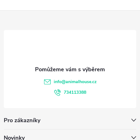
Z
á
p
a
t
info
@
animalhouse.cz
í
734113388
Pro zákazníky
Novinky