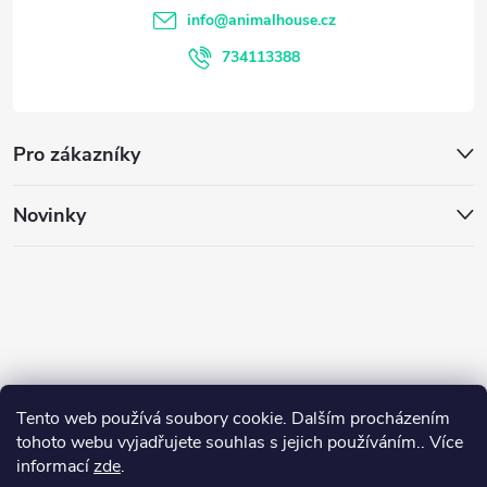
t
info
@
animalhouse.cz
í
734113388
Pro zákazníky
Novinky
Tento web používá soubory cookie. Dalším procházením
tohoto webu vyjadřujete souhlas s jejich používáním.. Více
informací
zde
.