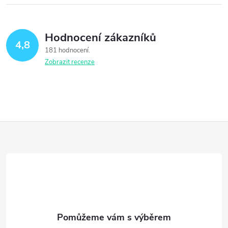
Hodnocení zákazníků
4,8
181 hodnocení
Zobrazit recenze
Z
á
p
a