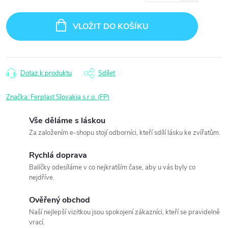
Měrná
cena:
VLOŽIT DO KOŠÍKU
Dotaz k produktu
Sdílet
Značka:
Ferplast Slovakia s.r.o. (FP)
Vše děláme s láskou
Za založením e-shopu stojí odborníci, kteří sdílí lásku ke zvířatům.
Rychlá doprava
Balíčky odesíláme v co nejkratším čase, aby u vás byly co
nejdříve.
Ověřený obchod
Naší nejlepší vizitkou jsou spokojení zákazníci, kteří se pravidelně
vrací.