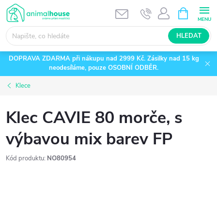
Přejít
NÁKUPNÍ
KOŠÍK
na
obsah
HLEDAT
DOPRAVA ZDARMA při nákupu nad 2999 Kč. Zásilky nad 15 kg
neodesíláme, pouze OSOBNÍ ODBĚR.
Klece
Klec CAVIE 80 morče, s
výbavou mix barev FP
Kód produktu:
NO80954