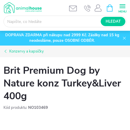
Přejít
NÁKUPNÍ
KOŠÍK
na
obsah
HLEDAT
DOPRAVA ZDARMA při nákupu nad 2999 Kč. Zásilky nad 15 kg
neodesíláme, pouze OSOBNÍ ODBĚR.
Konzervy a kapsičky
Brit Premium Dog by
Nature konz Turkey&Liver
400g
Kód produktu:
NO103469