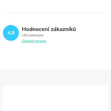
Hodnocení zákazníků
4,8
181 hodnocení
Zobrazit recenze
Z
á
p