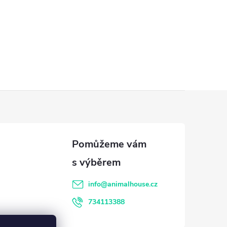
info
@
animalhouse.cz
734113388