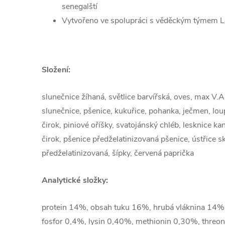
senegalští
Vytvořeno ve spolupráci s věděckým týmem Lo
Složení:
slunečnice žíhaná, světlice barvířská, oves, max V.A.
slunečnice, pšenice, kukuřice, pohanka, ječmen, lo
čirok, piniové oříšky, svatojánský chléb, lesknice ka
čirok, pšenice předželatinizovaná pšenice, ústřice s
předželatinizovaná, šípky, červená paprička
Analytické složky:
protein 14%, obsah tuku 16%, hrubá vláknina 14%
fosfor 0,4%, lysin 0,40%, methionin 0,30%, threo