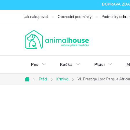
Přejít
DOPRAVA ZDARM
na
Jak nakupovat
Obchodní podmínky
Podmínky ochran
obsah
Pes
Kočka
Ptáci
M
Ptáci
Krmivo
VL Prestige Loro Parque Africa
Domů