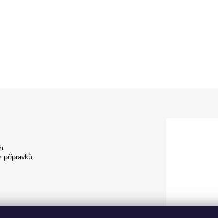
h
h přípravků