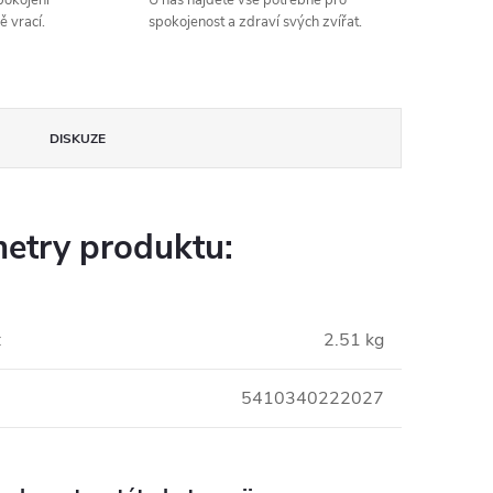
spokojení
U nás najdete vše potřebné pro
ě vrací.
spokojenost a zdraví svých zvířat.
DISKUZE
etry produktu:
:
2.51 kg
5410340222027