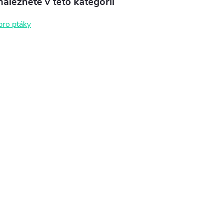
aleznete v této kategorii
pro ptáky