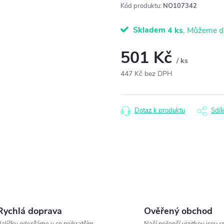
Kód produktu:
NO107342
Skladem
4 ks
501 Kč
/ ks
447 Kč bez DPH
Měrná
cena:
Dotaz k produktu
Sdíl
Rychlá doprava
Ověřený obchod