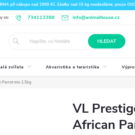
A při nákupu nad 2999 Kč. Zásilky nad 15 kg neodesíláme, pouze O
734113388
info@animalhouse.cz
y osobních údajů
Doprava a platba
Kontakty
HLEDAT
alá zvířata
Akvaristika a teraristika
Výpro
n Parrot mix 2,5kg
VL Prestig
African Pa