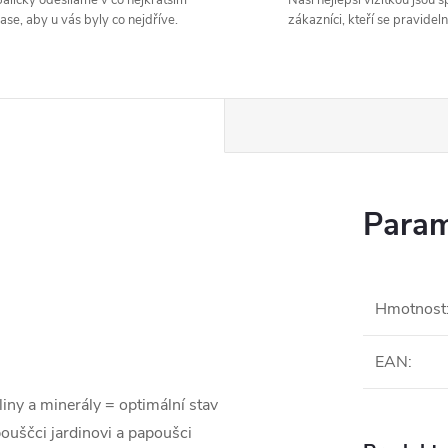
alíčky odesíláme v co nejkratším
Naší nejlepší vizitkou jsou 
ase, aby u vás byly co nejdříve.
zákazníci, kteří se pravideln
Param
Hmotnost
EAN
:
ny a minerály = optimální stav
pouščci jardinovi a papoušci