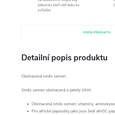
Za založením e-shopu stojí
B
odborníci, kteří sdílí lásku ke
č
zvířatům.
POPIS PRODUKTU
Detailní popis produktu
Obohacená směs semen.
Směs semen obohacená o pelety VAM.
Obohacená směs semen: vitamíny, aminokyseli
Pro africké papoušky jako jsou šedí afričtí, pa