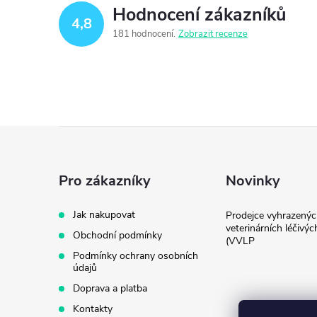
Hodnocení zákazníků
4,8
181 hodnocení
Zobrazit recenze
Z
á
Pro zákazníky
Novinky
p
Jak nakupovat
Prodejce vyhrazenýc
veterinárních léčivýc
Obchodní podmínky
a
(VVLP
Podmínky ochrany osobních
údajů
t
Doprava a platba
Kontakty