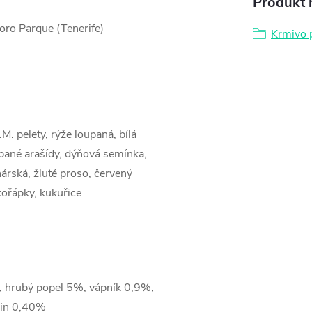
Produkt n
ro Parque (Tenerife)
Krmivo 
M. pelety, rýže loupaná, bílá
upané arašídy, dýňová semínka,
nárská, žluté proso, červený
kořápky, kukuřice
, hrubý popel 5%, vápník 0,9%,
nin 0,40%