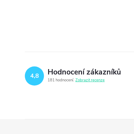
Hodnocení zákazníků
4,8
181 hodnocení
Zobrazit recenze
Z