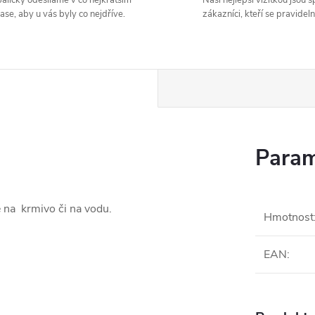
alíčky odesíláme v co nejkratším
Naší nejlepší vizitkou jsou 
ase, aby u vás byly co nejdříve.
zákazníci, kteří se pravideln
Param
 na krmivo či na vodu.
Hmotnost
EAN
: