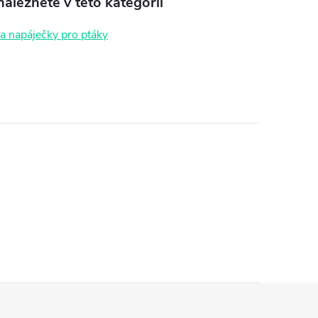
aleznete v této kategorii
a napáječky pro ptáky