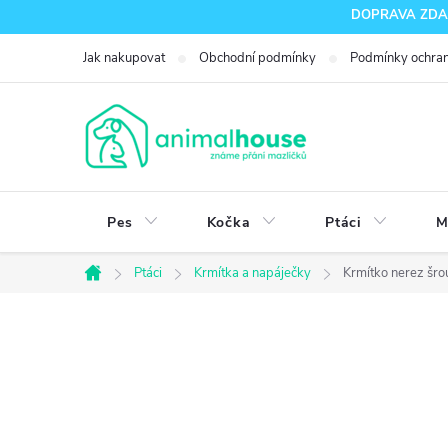
Přejít
DOPRAVA ZDARM
na
Jak nakupovat
Obchodní podmínky
Podmínky ochran
obsah
Pes
Kočka
Ptáci
M
Ptáci
Krmítka a napáječky
Krmítko nerez šro
Domů