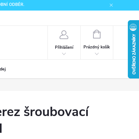
SOBNÍ ODBĚR.
NÁKUPNÍ
KOŠÍK
Prázdný košík
Přihlášení
dej
rez šroubovací
l