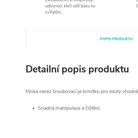
Za založením e-shopu stojí
B
odborníci, kteří sdílí lásku ke
č
zvířatům.
POPIS PRODUKTU
Detailní popis produktu
Miska nerez šroubovací je krmítko pro exoty vhodné
Snadná manipulace a čištění.