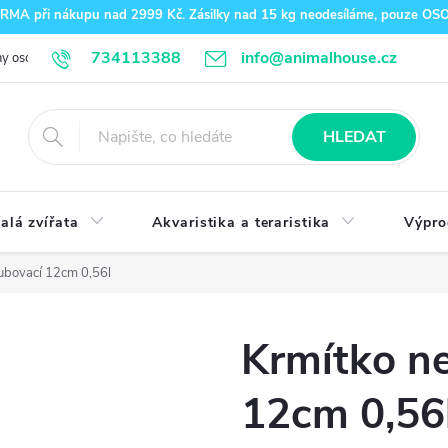
A při nákupu nad 2999 Kč. Zásilky nad 15 kg neodesíláme, pouze O
734113388
info@animalhouse.cz
y osobních údajů
Doprava a platba
Kontakty
HLEDAT
alá zvířata
Akvaristika a teraristika
Výpro
ubovací 12cm 0,56l
Krmítko ne
12cm 0,56