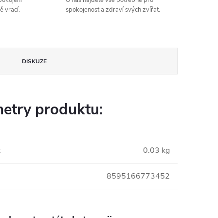
spokojení
U nás najdete vše potřebné pro
ě vrací.
spokojenost a zdraví svých zvířat.
DISKUZE
etry produktu:
:
0.03 kg
8595166773452