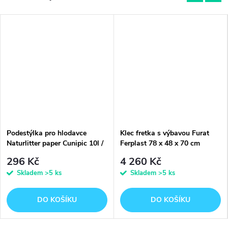
Podestýlka pro hlodavce
Klec fretka s výbavou Furat
Naturlitter paper Cunipic 10l /
Ferplast 78 x 48 x 70 cm
3 kg
296 Kč
4 260 Kč
Skladem
>5 ks
Skladem
>5 ks
DO KOŠÍKU
DO KOŠÍKU