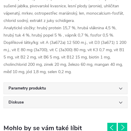
sušené jablka, pivovarské kvasnice, lesní plody (aronie), uhličitan
vápenatý, mrkev, ostropestřec mariánský, len, monocalcium-fosfát,
chlorid sodný, extrakt z juky schidigera.
Analytické složky: hrubý protein 15,7 %, hrubá vláknina 4,5 %,
hrubý tuk 4 %, hrubý popel 5 % , vápník 0,7 %, fosfor 0,5 %.
Doplňkové látky/kg: vit A (3a672a) 12 500 m.j., vit D3 (3a671) 1 200
m.j., vit E 80 mg (3a700), vit C (3a300) 80 mg, vit K3 0,7 mg, vit B1
5 mg, vit B2 2 mg, vit B6 5 mg, vit B12 15 mg, biotin 1 mg,
cholinchlorid 200 mg, zinek 20 mg, železo 60 mg, mangan 40 mg,
měď 10 mg, jód 1,8 mg, selen 0,2 mg.
Parametry produktu
Diskuse