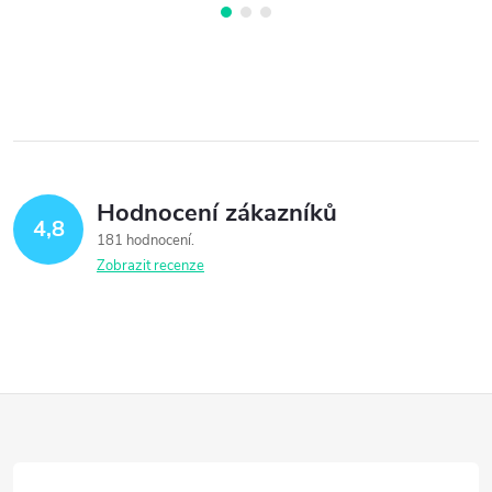
Hodnocení zákazníků
4,8
181 hodnocení
Zobrazit recenze
Z
á