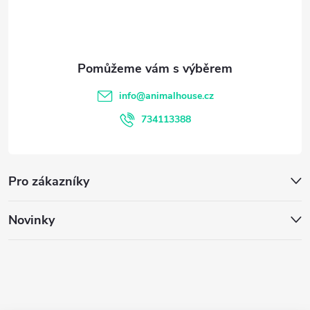
p
a
t
info
@
animalhouse.cz
í
734113388
Pro zákazníky
Novinky