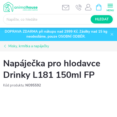
Přejít
NÁKUPNÍ
KOŠÍK
na
obsah
HLEDAT
DOPRAVA ZDARMA při nákupu nad 2999 Kč. Zásilky nad 15 kg
neodesíláme, pouze OSOBNÍ ODBĚR.
Misky, krmítka a napáječky
Napáječka pro hlodavce
Drinky L181 150ml FP
Kód produktu:
NO95592