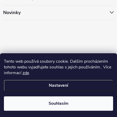
Novinky
Tento web používá soubory cookie. Dalším procházením
tohoto webu vyjadřujete souhlas s jejich používáním.. Více
informací
zde
.
Nastavení
Copyright 2026
Animalhouse.cz
. Všechna práva vyhrazena.
Souhlasím
Vytvořil Shoptet