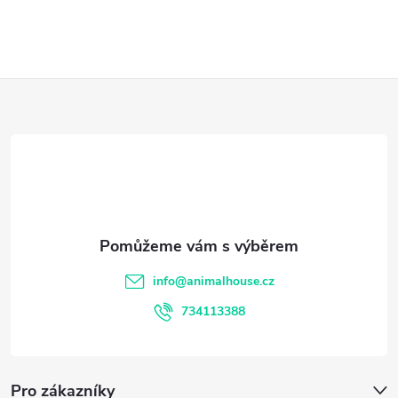
Z
á
p
a
t
info
@
animalhouse.cz
í
734113388
Pro zákazníky