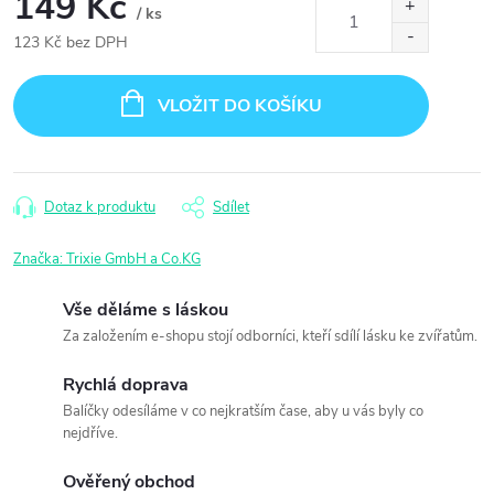
149 Kč
/ ks
123 Kč bez DPH
Měrná
cena:
VLOŽIT DO KOŠÍKU
Dotaz k produktu
Sdílet
Značka:
Trixie GmbH a Co.KG
Vše děláme s láskou
Za založením e-shopu stojí odborníci, kteří sdílí lásku ke zvířatům.
Rychlá doprava
Balíčky odesíláme v co nejkratším čase, aby u vás byly co
nejdříve.
Ověřený obchod