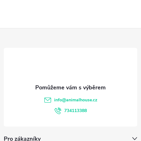
Z
á
p
a
t
info
@
animalhouse.cz
í
734113388
Pro zákazníky