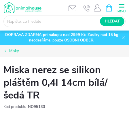
Přejít
NÁKUPNÍ
KOŠÍK
na
obsah
HLEDAT
DOPRAVA ZDARMA při nákupu nad 2999 Kč. Zásilky nad 15 kg
neodesíláme, pouze OSOBNÍ ODBĚR.
Misky
Miska nerez se silikon
pláštěm 0,4l 14cm bílá/
šedá TR
Kód produktu:
NO95133