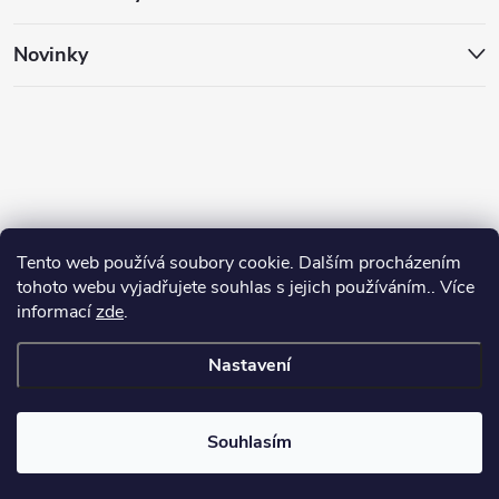
Novinky
Tento web používá soubory cookie. Dalším procházením
tohoto webu vyjadřujete souhlas s jejich používáním.. Více
informací
zde
.
Nastavení
Copyright 2026
Animalhouse.cz
. Všechna práva vyhrazena.
Souhlasím
Vytvořil Shoptet