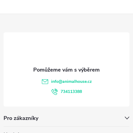
Z
á
p
a
t
info
@
animalhouse.cz
í
734113388
Pro zákazníky