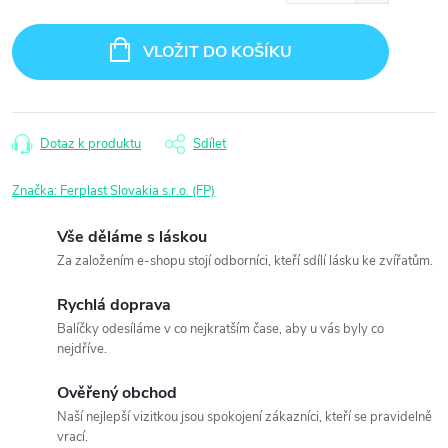
Měrná
cena:
VLOŽIT DO KOŠÍKU
Dotaz k produktu
Sdílet
Značka:
Ferplast Slovakia s.r.o. (FP)
Vše děláme s láskou
Za založením e-shopu stojí odborníci, kteří sdílí lásku ke zvířatům.
Rychlá doprava
Balíčky odesíláme v co nejkratším čase, aby u vás byly co
nejdříve.
Ověřený obchod
Naší nejlepší vizitkou jsou spokojení zákazníci, kteří se pravidelně
vrací.