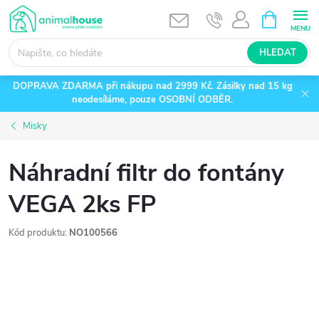
Přejít
NÁKUPNÍ
KOŠÍK
na
obsah
HLEDAT
DOPRAVA ZDARMA při nákupu nad 2999 Kč. Zásilky nad 15 kg
neodesíláme, pouze OSOBNÍ ODBĚR.
Misky
Náhradní filtr do fontány
VEGA 2ks FP
Kód produktu:
NO100566