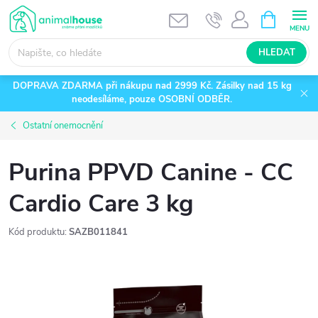
Přejít
NÁKUPNÍ
KOŠÍK
na
obsah
HLEDAT
DOPRAVA ZDARMA při nákupu nad 2999 Kč. Zásilky nad 15 kg
neodesíláme, pouze OSOBNÍ ODBĚR.
Ostatní onemocnění
Purina PPVD Canine - CC
Cardio Care 3 kg
Kód produktu:
SAZB011841