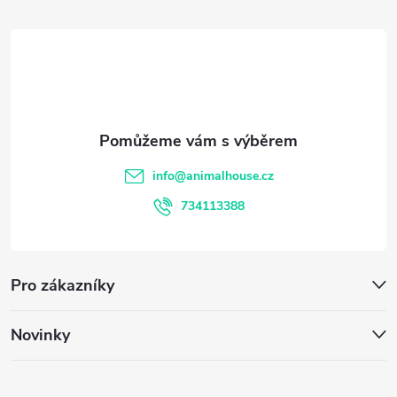
á
p
a
t
info
@
animalhouse.cz
í
734113388
Pro zákazníky
Novinky