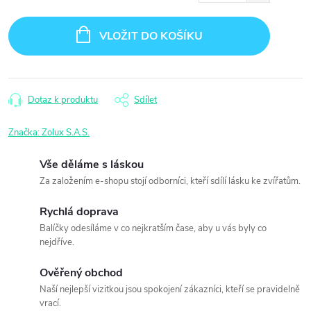
Měrná
cena:
VLOŽIT DO KOŠÍKU
Dotaz k produktu
Sdílet
Značka:
Zolux S.A.S.
Vše děláme s láskou
Za založením e-shopu stojí odborníci, kteří sdílí lásku ke zvířatům.
Rychlá doprava
Balíčky odesíláme v co nejkratším čase, aby u vás byly co
nejdříve.
Ověřený obchod
Naší nejlepší vizitkou jsou spokojení zákazníci, kteří se pravidelně
vrací.