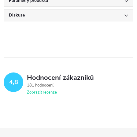
Parametry produktu
Diskuse
Hodnocení zákazníků
4,8
181 hodnocení
Zobrazit recenze
Z