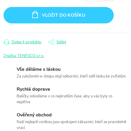
Měrná
cena:
VLOŽIT DO KOŠÍKU
Dotaz k produktu
Sdílet
Značka:
TENESCO s.r.o.
Vše děláme s láskou
Za založením e-shopu stojí odborníci, kteří sdílí lásku ke zvířatům.
Rychlá doprava
Balíčky odesíláme v co nejkratším čase, aby u vás byly co
nejdříve.
Ověřený obchod
Naší nejlepší vizitkou jsou spokojení zákazníci, kteří se pravidelně
vrací.