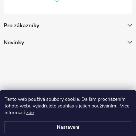
í
Pro zákazníky
Novinky
Tento web používá soubory cookie. Dalším procházením
tohoto webu vyjadřujete souhlas s jejich používáním.. Více
informací
zde
.
Nastavení