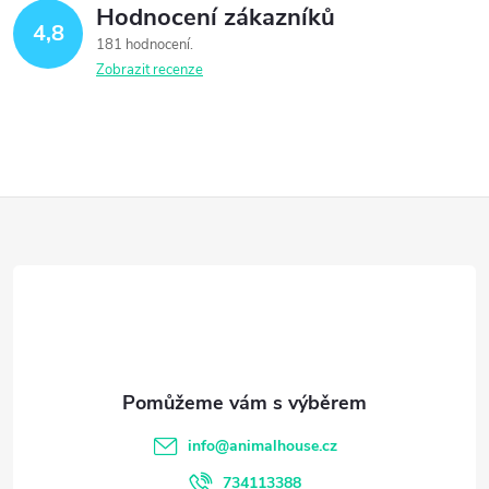
Hodnocení zákazníků
4,8
181 hodnocení
Zobrazit recenze
Z
á
p
a
t
info
@
animalhouse.cz
734113388