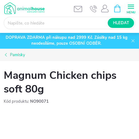
Přejít
NÁKUPNÍ
KOŠÍK
na
obsah
HLEDAT
DOPRAVA ZDARMA při nákupu nad 2999 Kč. Zásilky nad 15 kg
neodesíláme, pouze OSOBNÍ ODBĚR.
Pamlsky
Magnum Chicken chips
soft 80g
Kód produktu:
NO90071