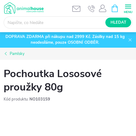
Přejít
NÁKUPNÍ
KOŠÍK
na
obsah
HLEDAT
DOPRAVA ZDARMA při nákupu nad 2999 Kč. Zásilky nad 15 kg
neodesíláme, pouze OSOBNÍ ODBĚR.
Pamlsky
Pochoutka Lososové
proužky 80g
Kód produktu:
NO103159