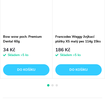
Bow wow poch. Premium
Francodex Weggy žvýkací
Dental 60g
plátky XS malý pes 114g 15ks
34 Kč
186 Kč
Skladem
>5 ks
Skladem
>5 ks
DO KOŠÍKU
DO KOŠÍKU