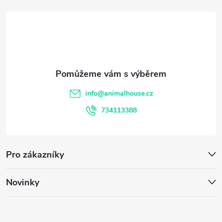
á
p
a
t
info
@
animalhouse.cz
í
734113388
Pro zákazníky
Novinky