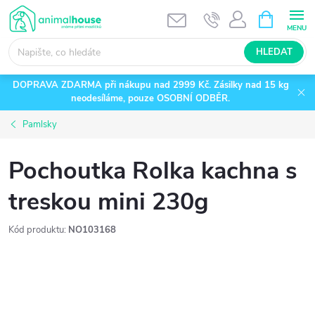
Přejít
NÁKUPNÍ
KOŠÍK
na
obsah
HLEDAT
DOPRAVA ZDARMA při nákupu nad 2999 Kč. Zásilky nad 15 kg
neodesíláme, pouze OSOBNÍ ODBĚR.
Pamlsky
Pochoutka Rolka kachna s
treskou mini 230g
Kód produktu:
NO103168