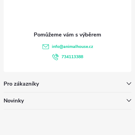
p
a
t
info
@
animalhouse.cz
í
734113388
Pro zákazníky
Novinky