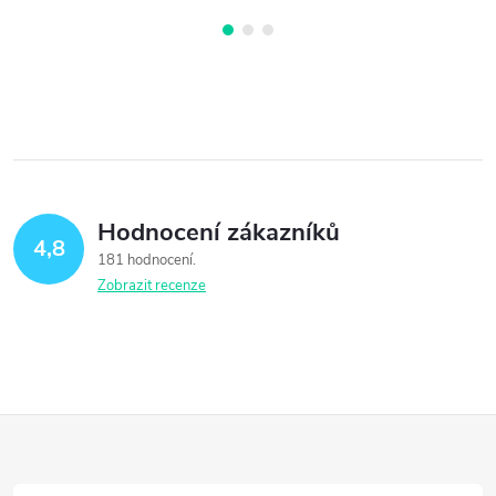
Hodnocení zákazníků
4,8
181 hodnocení
Zobrazit recenze
Z
á