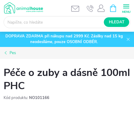
Přejít
NÁKUPNÍ
KOŠÍK
na
obsah
HLEDAT
DOPRAVA ZDARMA při nákupu nad 2999 Kč. Zásilky nad 15 kg
neodesíláme, pouze OSOBNÍ ODBĚR.
Pes
Péče o zuby a dásně 100ml
PHC
Kód produktu:
NO101166