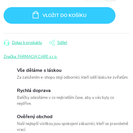
Měrná
cena:
VLOŽIT DO KOŠÍKU
Dotaz k produktu
Sdílet
Značka:
FARMACIA CARE s.r.o.
Vše děláme s láskou
Za založením e-shopu stojí odborníci, kteří sdílí lásku ke zvířatům.
Rychlá doprava
Balíčky odesíláme v co nejkratším čase, aby u vás byly co
nejdříve.
Ověřený obchod
Naší nejlepší vizitkou jsou spokojení zákazníci, kteří se pravidelně
vrací.