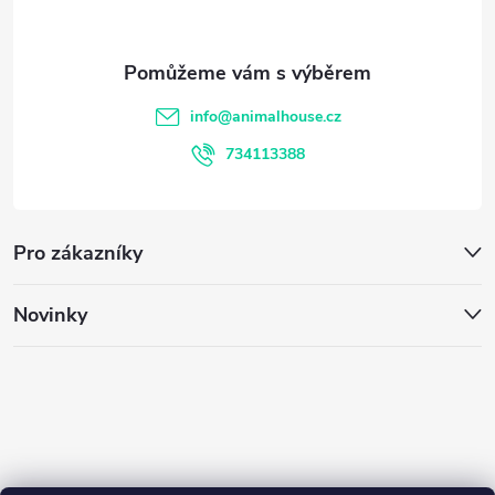
p
a
t
info
@
animalhouse.cz
í
734113388
Pro zákazníky
Novinky