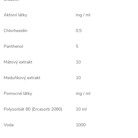
Aktivní látky
mg / ml
Chlorhexidin
0,5
Panthenol
5
Mátový extrakt
10
Meduňkový extrakt
10
Pomocné látky
mg / ml
Polysorbát 80 (Ercasorb 2080)
10 ml
Voda
1000