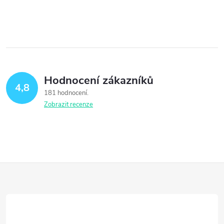
Hodnocení zákazníků
4,8
181 hodnocení
Zobrazit recenze
Z
á