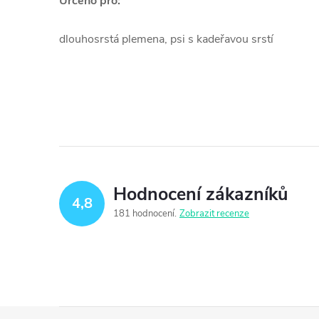
Určeno pro:
dlouhosrstá plemena, psi s kadeřavou srstí
Hodnocení zákazníků
4,8
181 hodnocení
Zobrazit recenze