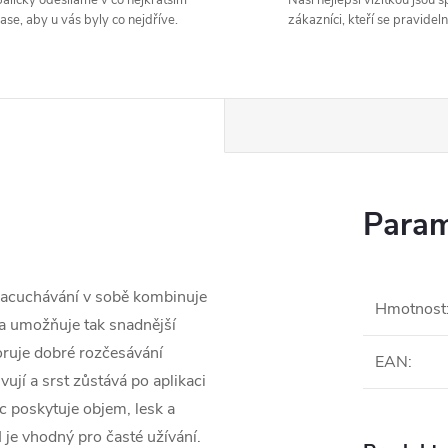
alíčky odesíláme v co nejkratším
Naší nejlepší vizitkou jsou 
ase, aby u vás byly co nejdříve.
zákazníci, kteří se pravideln
Param
zacuchávání v sobě kombinuje
Hmotnost
 a umožňuje tak snadnější
oruje dobré rozčesávání
EAN
:
ují a srst zůstává po aplikaci
c poskytuje objem, lesk a
 je vhodný pro časté užívání.