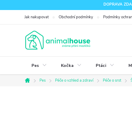
Přejít
DOPRAVA ZDARM
na
Jak nakupovat
Obchodní podmínky
Podmínky ochran
obsah
Pes
Kočka
Ptáci
M
Pes
Péče o vzhled a zdraví
Péče o srst
Domů