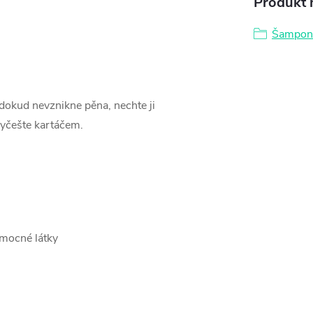
Produkt n
Šampony
dokud nevznikne pěna, nechte ji
vyčešte kartáčem.
omocné látky