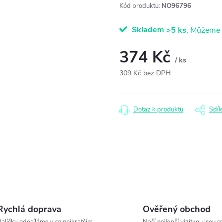
Kód produktu:
NO96796
Skladem
>5 ks
374 Kč
/ ks
309 Kč bez DPH
Měrná
cena:
Dotaz k produktu
Sdíl
Rychlá doprava
Ověřený obchod