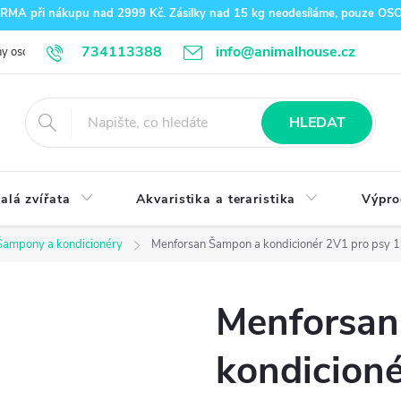
A při nákupu nad 2999 Kč. Zásilky nad 15 kg neodesíláme, pouze O
734113388
info@animalhouse.cz
y osobních údajů
Doprava a platba
Kontakty
HLEDAT
alá zvířata
Akvaristika a teraristika
Výpro
Šampony a kondicionéry
Menforsan Šampon a kondicionér 2V1 pro psy 1
Menforsan
kondicioné