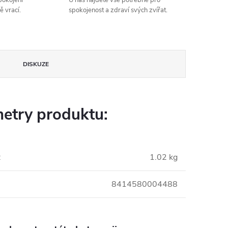
spokojení
U nás najdete vše potřebné pro
ě vrací.
spokojenost a zdraví svých zvířat.
DISKUZE
etry produktu:
:
1.02 kg
8414580004488