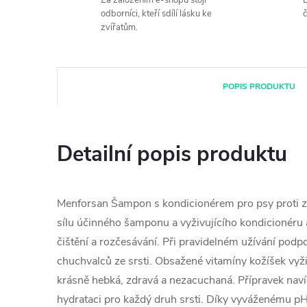
Za založením e-shopu stojí
B
odborníci, kteří sdílí lásku ke
č
zvířatům.
POPIS PRODUKTU
Detailní popis produktu
Menforsan Šampon s kondicionérem pro psy proti 
sílu účinného šamponu a vyživujícího kondicionéru
čištění a rozčesávání. Při pravidelném užívání podp
chuchvalců ze srsti. Obsažené vitamíny kožíšek vyživ
krásně hebká, zdravá a nezacuchaná. Přípravek naví
hydrataci pro každý druh srsti. Díky vyváženému pH