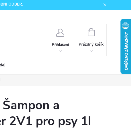
SOBNÍ ODBĚR.
NÁKUPNÍ
KOŠÍK
Prázdný košík
Přihlášení
dej
l
 Šampon a
r 2V1 pro psy 1l