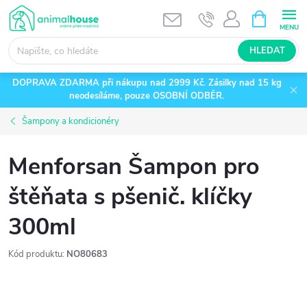
Přejít
NÁKUPNÍ
KOŠÍK
na
obsah
HLEDAT
DOPRAVA ZDARMA při nákupu nad 2999 Kč. Zásilky nad 15 kg
neodesíláme, pouze OSOBNÍ ODBĚR.
Šampony a kondicionéry
Menforsan Šampon pro
štěňata s pšenič. klíčky
300ml
Kód produktu:
NO80683