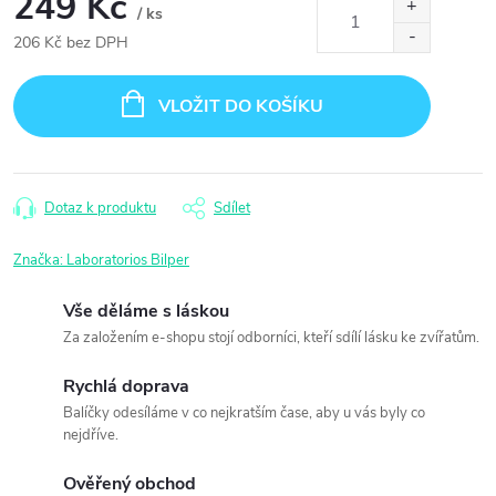
249 Kč
/ ks
206 Kč bez DPH
Měrná
cena:
VLOŽIT DO KOŠÍKU
Dotaz k produktu
Sdílet
Značka:
Laboratorios Bilper
Vše děláme s láskou
Za založením e-shopu stojí odborníci, kteří sdílí lásku ke zvířatům.
Rychlá doprava
Balíčky odesíláme v co nejkratším čase, aby u vás byly co
nejdříve.
Ověřený obchod