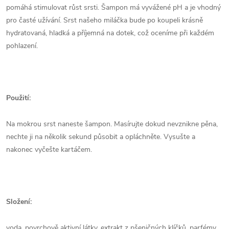
pomáhá stimulovat růst srsti. Šampon má vyvážené pH a je vhodný
pro časté užívání. Srst našeho miláčka bude po koupeli krásně
hydratovaná, hladká a příjemná na dotek, což oceníme při každém
pohlazení.
Použití:
Na mokrou srst naneste šampon. Masírujte dokud nevznikne pěna,
nechte ji na několik sekund působit a opláchněte. Vysušte a
nakonec vyčešte kartáčem.
Složení:
voda, povrchově aktivní látky, extrakt z pšeničných klíčků, parfémy,