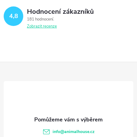
Hodnocení zákazníků
4,8
181 hodnocení
Zobrazit recenze
Z
á
p
a
t
info
@
animalhouse.cz