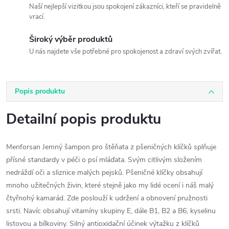
Naší nejlepší vizitkou jsou spokojení zákazníci, kteří se pravidelně
vrací.
Široký výběr produktů
U nás najdete vše potřebné pro spokojenost a zdraví svých zvířat.
Popis produktu
Detailní popis produktu
Menforsan Jemný šampon pro štěňata z pšeničných klíčků splňuje
přísné standardy v péči o psí mláďata. Svým citlivým složením
nedráždí oči a sliznice malých pejsků. Pšeničné klíčky obsahují
mnoho užitečných živin, které stejně jako my lidé ocení i náš malý
čtyřnohý kamarád. Zde poslouží k udržení a obnovení pružnosti
srsti. Navíc obsahují vitamíny skupiny E, dále B1, B2 a B6, kyselinu
listovou a bílkoviny. Silný antioxidační účinek výtažku z klíčků