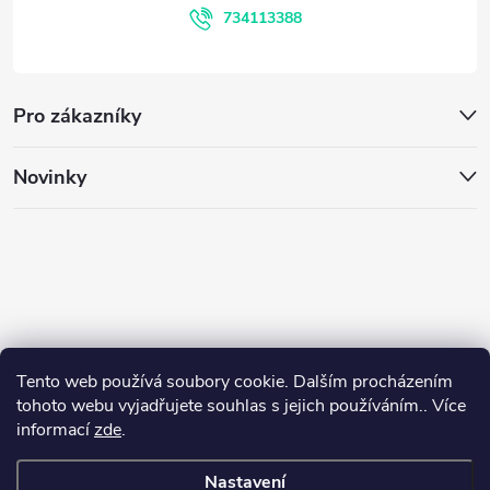
í
734113388
Pro zákazníky
Novinky
Tento web používá soubory cookie. Dalším procházením
tohoto webu vyjadřujete souhlas s jejich používáním.. Více
informací
zde
.
Nastavení