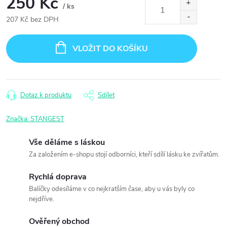
250 Kč
/ ks
207 Kč bez DPH
Měrná
cena:
VLOŽIT DO KOŠÍKU
Dotaz k produktu
Sdílet
Značka:
STANGEST
Vše děláme s láskou
Za založením e-shopu stojí odborníci, kteří sdílí lásku ke zvířatům.
Rychlá doprava
Balíčky odesíláme v co nejkratším čase, aby u vás byly co
nejdříve.
Ověřený obchod