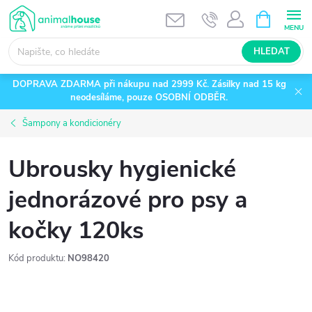
Přejít
NÁKUPNÍ
KOŠÍK
na
obsah
HLEDAT
DOPRAVA ZDARMA při nákupu nad 2999 Kč. Zásilky nad 15 kg
neodesíláme, pouze OSOBNÍ ODBĚR.
Šampony a kondicionéry
Ubrousky hygienické
jednorázové pro psy a
kočky 120ks
Kód produktu:
NO98420