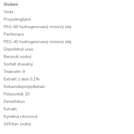
Složení:
Voda
Propylenglykol
PEG-60 hydrogenovaný ricinový olej
Parfemace
PEG-40 hydrogenovaný ricinový olej
Diazolidnyl urea
Benzoát sodný
Sorbát draselný
Trideceth-9
Extrakt z aloe 0,1%
Kokamidopropylbetain
Polysorbát 20
Dimethikon
Extrakt
Kyselina citronová
Siřičitan sodný