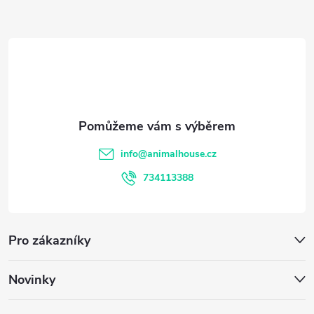
Z
á
p
a
t
info
@
animalhouse.cz
í
734113388
Pro zákazníky
Novinky