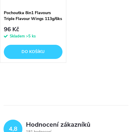
Pochoutka 8in1 Flavours
Triple Flavour Wings 113g/6ks
96 Kč
Skladem
>5 ks
DO KOŠÍKU
O
v
l
á
Hodnocení zákazníků
d
4,8
181 hodnocení