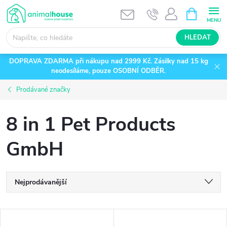
Přejít
NÁKUPNÍ
KOŠÍK
na
obsah
HLEDAT
DOPRAVA ZDARMA při nákupu nad 2999 Kč. Zásilky nad 15 kg
neodesíláme, pouze OSOBNÍ ODBĚR.
Prodávané značky
8 in 1 Pet Products
GmbH
Ř
Nejprodávanější
a
Nejlevnější
V
Nejdražší