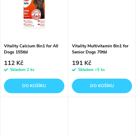
k
k
t
t
ů
ů
Vitality Calcium 8in1 for All
Vitality Multivitamin 8in1 for
Dogs 155tbl
Senior Dogs 70tbl
112 Kč
191 Kč
Skladem
2 ks
Skladem
>5 ks
DO KOŠÍKU
DO KOŠÍKU