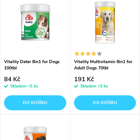
z
ý
Abecedně
e
p
n
i
í
s
p
Vitality Deter 8in1 for Dogs
Vitality Multivitamin 8in1 for
100tbl
Adult Dogs 70tbl
p
r
84 Kč
191 Kč
r
Skladem
>5 ks
Skladem
>5 ks
o
o
DO KOŠÍKU
DO KOŠÍKU
d
d
u
u