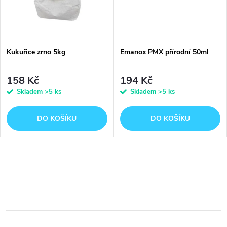
t
t
ů
ů
Kukuřice zrno 5kg
Emanox PMX přírodní 50ml
158 Kč
194 Kč
Skladem
>5 ks
Skladem
>5 ks
DO KOŠÍKU
DO KOŠÍKU
O
v
l