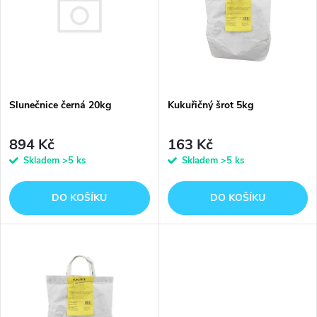
e
p
n
i
í
s
Slunečnice černá 20kg
p
Kukuřičný šrot 5kg
p
r
894 Kč
163 Kč
r
Skladem
>5 ks
Skladem
>5 ks
o
o
DO KOŠÍKU
DO KOŠÍKU
d
d
u
u
k
k