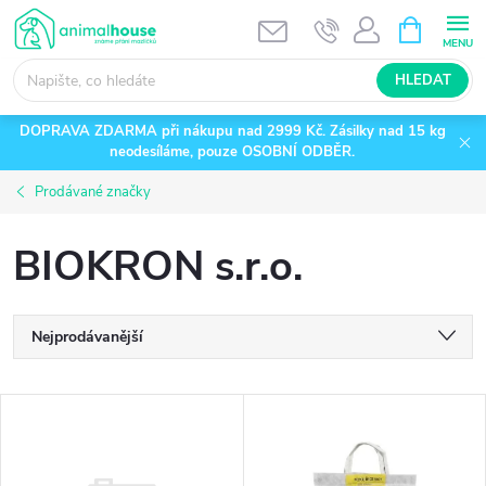
Přejít
NÁKUPNÍ
KOŠÍK
na
obsah
HLEDAT
DOPRAVA ZDARMA při nákupu nad 2999 Kč. Zásilky nad 15 kg
neodesíláme, pouze OSOBNÍ ODBĚR.
Prodávané značky
BIOKRON s.r.o.
Ř
Nejprodávanější
a
Nejlevnější
V
Nejdražší
z
ý
Abecedně