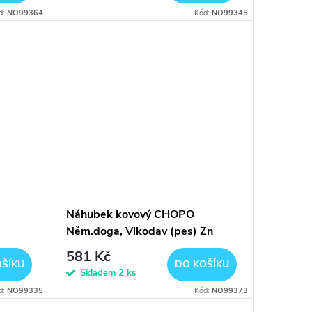
d:
NO99364
Kód:
NO99345
Náhubek kovový CHOPO
Něm.doga, Vlkodav (pes) Zn
581 Kč
OŠÍKU
DO KOŠÍKU
Skladem
2 ks
d:
NO99335
Kód:
NO99373