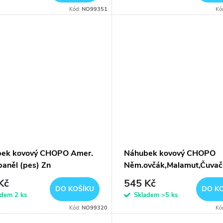
Kód:
NO99351
Kó
ek kovový CHOPO Amer.
Náhubek kovový CHOPO
paněl (pes) Zn
Něm.ovčák,Malamut,Čuvač
(fena) Zn
Kč
545 Kč
DO KOŠÍKU
DO K
adem
2 ks
Skladem
>5 ks
Kód:
NO99320
Kó