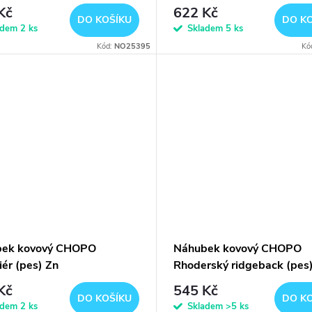
Kč
622 Kč
DO KOŠÍKU
DO K
adem
2 ks
Skladem
5 ks
Kód:
NO25395
Kó
bek kovový CHOPO
Náhubek kovový CHOPO
iér (pes) Zn
Rhoderský ridgeback (pes
Kč
545 Kč
DO KOŠÍKU
DO K
adem
2 ks
Skladem
>5 ks