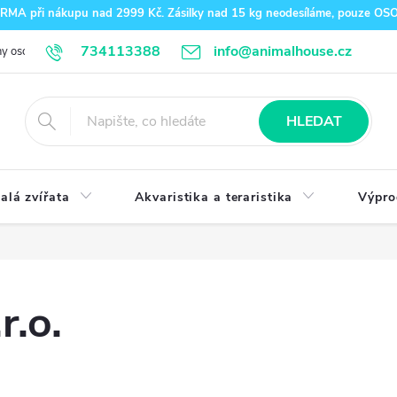
A při nákupu nad 2999 Kč. Zásilky nad 15 kg neodesíláme, pouze O
734113388
info@animalhouse.cz
y osobních údajů
Doprava a platba
Kontakty
HLEDAT
alá zvířata
Akvaristika a teraristika
Výpro
.o.