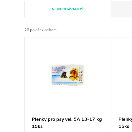
Ř
NEJPRODÁVANĚJŠÍ
a
26
položek celkem
z
V
e
ý
n
p
í
i
p
s
r
p
Plenky pro psy vel. 5A 13-17 kg
Plenky
o
15ks
15ks