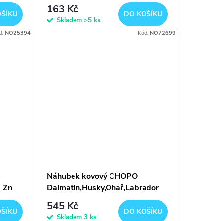
163 Kč
OŠÍKU
DO KOŠÍKU
Skladem
>5 ks
d:
NO25394
Kód:
NO72699
Náhubek kovový CHOPO
) Zn
Dalmatin,Husky,Ohař,Labrador
P/Zn
545 Kč
OŠÍKU
DO KOŠÍKU
Skladem
3 ks