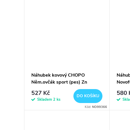
Náhubek kovový CHOPO
Náhu
Něm.ovčák sport (pes) Zn
Novof
Zn
527 Kč
580 
DO KOŠÍKU
Skladem
2 ks
Skl
Kód:
NO99366