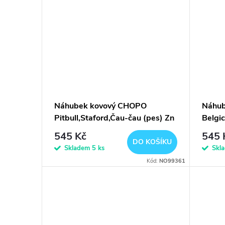
Náhubek kovový CHOPO
Náhub
Pitbull,Staford,Čau-čau (pes) Zn
Belgi
545 Kč
545 
DO KOŠÍKU
Skladem
5 ks
Skl
Kód:
NO99361