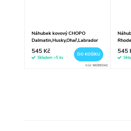
Náhubek kovový CHOPO
Náhu
Dalmatin,Husky,Ohař,Labrador
Rhode
F/Zn
545 Kč
545 
DO KOŠÍKU
Skladem
>5 ks
Skl
Kód:
NO99342
O
v
l
á