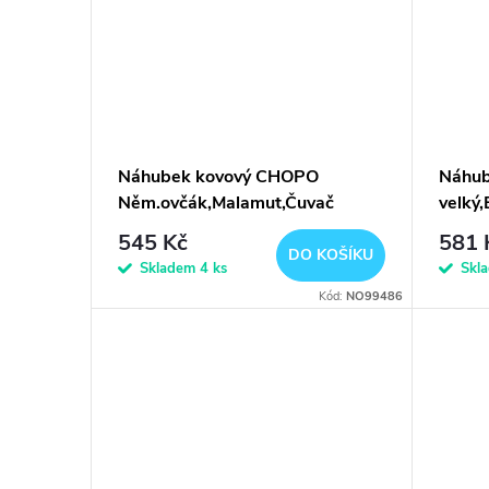
Náhubek kovový CHOPO
Náhub
Něm.ovčák,Malamut,Čuvač
velký,
(fena) GP
545 Kč
581 
DO KOŠÍKU
Skladem
4 ks
Skl
Kód:
NO99486