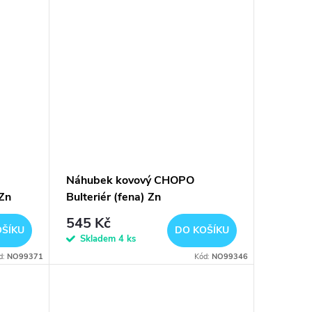
Náhubek kovový CHOPO
 Zn
Bulteriér (fena) Zn
545 Kč
OŠÍKU
DO KOŠÍKU
Skladem
4 ks
d:
NO99371
Kód:
NO99346