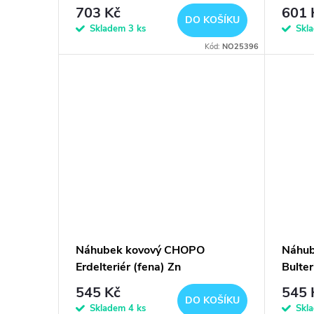
r
d
703 Kč
601 
DO KOŠÍKU
o
Skladem
3 ks
Skl
u
Kód:
NO25396
d
k
u
t
k
ů
t
ů
Náhubek kovový CHOPO
Náhu
Erdelteriér (fena) Zn
Bulter
545 Kč
545 
DO KOŠÍKU
Skladem
4 ks
Skl