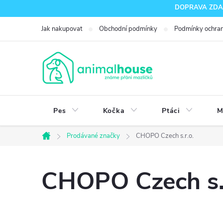
Přejít
DOPRAVA ZDARM
na
Jak nakupovat
Obchodní podmínky
Podmínky ochran
obsah
Pes
Kočka
Ptáci
M
Prodávané značky
CHOPO Czech s.r.o.
Domů
CHOPO Czech s.r