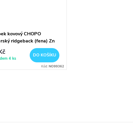
bek kovový CHOPO
rský ridgeback (fena) Zn
Kč
DO KOŠÍKU
adem
4 ks
Kód:
NO99362