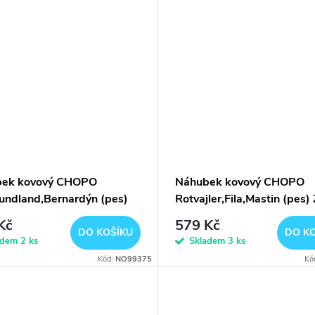
bek kovový CHOPO
Náhubek kovový CHOPO
undland,Bernardýn (pes)
Rotvajler,Fila,Mastin (pes)
Kč
579 Kč
DO KOŠÍKU
DO K
adem
2 ks
Skladem
3 ks
Kód:
NO99375
Kó