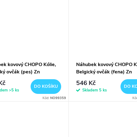
ek kovový CHOPO Kólie,
Náhubek kovový CHOPO Kó
cký ovčák (pes) Zn
Belgický ovčák (fena) Zn
Kč
546 Kč
DO KOŠÍKU
DO K
adem
>5 ks
Skladem
5 ks
Kód:
NO99359
Kó