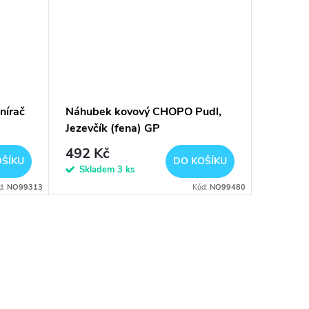
nírač
Náhubek kovový CHOPO Pudl,
Jezevčík (fena) GP
492 Kč
OŠÍKU
DO KOŠÍKU
Skladem
3 ks
d:
NO99313
Kód:
NO99480