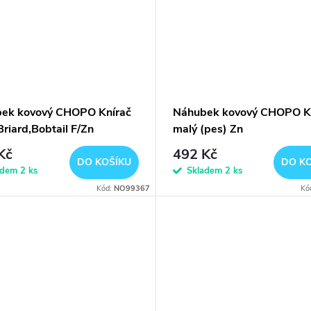
ek kovový CHOPO Knírač
Náhubek kovový CHOPO K
Briard,Bobtail F/Zn
malý (pes) Zn
Kč
492 Kč
DO KOŠÍKU
DO K
adem
2 ks
Skladem
2 ks
Kód:
NO99367
Kó