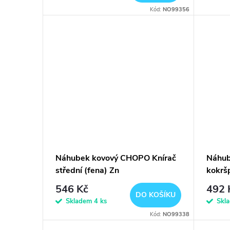
Kód:
NO99356
Náhubek kovový CHOPO Knírač
Náhub
střední (fena) Zn
kokrš
546 Kč
492 
DO KOŠÍKU
Skladem
4 ks
Skl
Kód:
NO99338