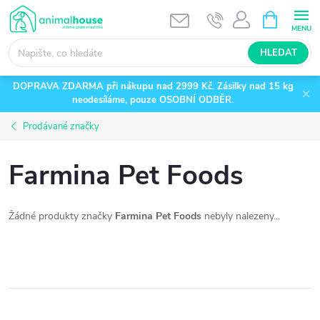
Přejít
NÁKUPNÍ
KOŠÍK
na
obsah
HLEDAT
DOPRAVA ZDARMA při nákupu nad 2999 Kč. Zásilky nad 15 kg
neodesíláme, pouze OSOBNÍ ODBĚR.
Prodávané značky
Farmina Pet Foods
Žádné produkty značky
Farmina Pet Foods
nebyly nalezeny...