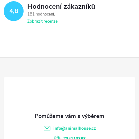
Hodnocení zákazníků
4,8
181 hodnocení
Zobrazit recenze
Z
á
p
a
t
info
@
animalhouse.cz
734113388