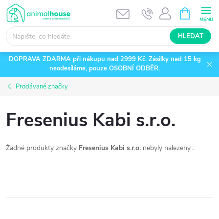
Přejít
NÁKUPNÍ
KOŠÍK
na
obsah
HLEDAT
DOPRAVA ZDARMA při nákupu nad 2999 Kč. Zásilky nad 15 kg
neodesíláme, pouze OSOBNÍ ODBĚR.
Prodávané značky
Fresenius Kabi s.r.o.
Žádné produkty značky
Fresenius Kabi s.r.o.
nebyly nalezeny...