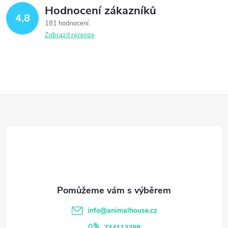
Hodnocení zákazníků
4,8
181 hodnocení
Zobrazit recenze
Z
á
p
a
t
info
@
animalhouse.cz
734113388