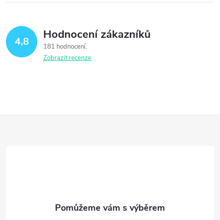
Hodnocení zákazníků
4,8
181 hodnocení
Zobrazit recenze
Z
á
p
a