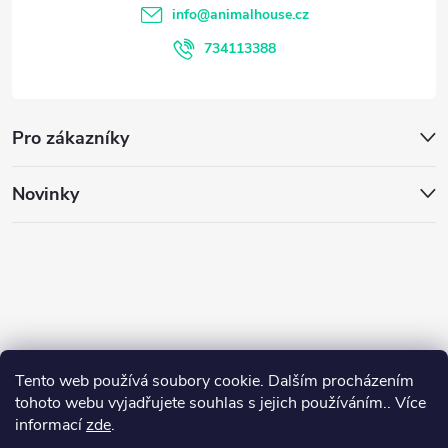
t
info
@
animalhouse.cz
í
734113388
Pro zákazníky
Novinky
Tento web používá soubory cookie. Dalším procházením
tohoto webu vyjadřujete souhlas s jejich používáním.. Více
informací
zde
.