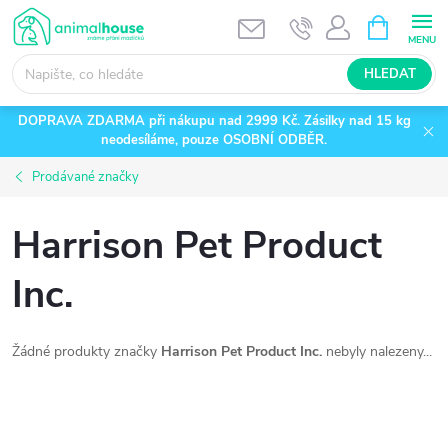
Přejít
NÁKUPNÍ
KOŠÍK
na
obsah
HLEDAT
DOPRAVA ZDARMA při nákupu nad 2999 Kč. Zásilky nad 15 kg
neodesíláme, pouze OSOBNÍ ODBĚR.
Prodávané značky
Harrison Pet Product
Inc.
Žádné produkty značky
Harrison Pet Product Inc.
nebyly nalezeny...