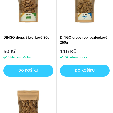
e
p
n
i
í
s
p
DINGO drops škvarkové 90g
DINGO drops rybí bezlepkové
250g
p
r
50 Kč
116 Kč
r
Skladem
>5 ks
Skladem
>5 ks
o
o
DO KOŠÍKU
DO KOŠÍKU
d
d
u
u
k
k