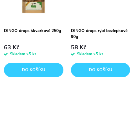
t
t
ů
ů
DINGO drops škvarkové 250g
DINGO drops rybí bezlepkové
90g
63 Kč
58 Kč
Skladem
>5 ks
Skladem
>5 ks
DO KOŠÍKU
DO KOŠÍKU