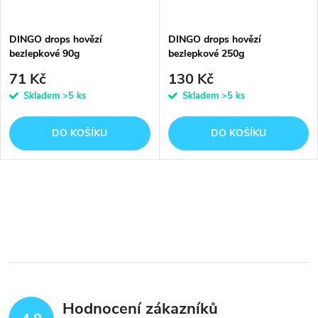
DINGO drops hovězí
DINGO drops hovězí
bezlepkové 90g
bezlepkové 250g
71 Kč
130 Kč
Skladem
>5 ks
Skladem
>5 ks
DO KOŠÍKU
DO KOŠÍKU
O
v
l
á
Hodnocení zákazníků
d