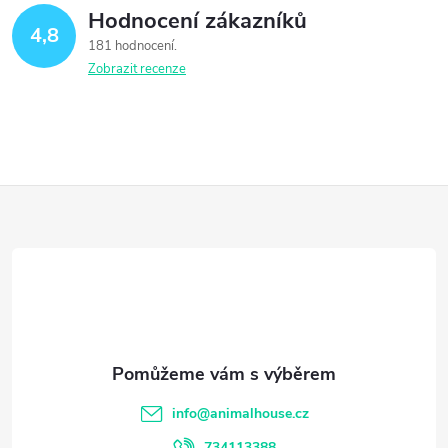
Hodnocení zákazníků
4,8
181 hodnocení
Zobrazit recenze
Z
á
p
a
t
info
@
animalhouse.cz
734113388