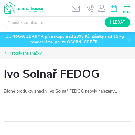
Přejít
NÁKUPNÍ
KOŠÍK
na
obsah
HLEDAT
DOPRAVA ZDARMA při nákupu nad 2999 Kč. Zásilky nad 15 kg
neodesíláme, pouze OSOBNÍ ODBĚR.
Prodávané značky
Ivo Solnař FEDOG
Žádné produkty značky
Ivo Solnař FEDOG
nebyly nalezeny...