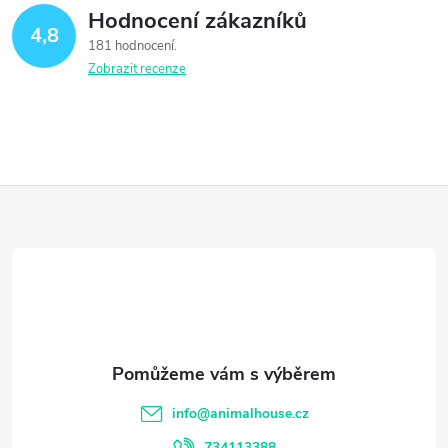
Hodnocení zákazníků
4,8
181 hodnocení
Zobrazit recenze
Z
á
p
a
t
info
@
animalhouse.cz
734113388