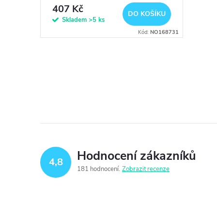
r
d
407 Kč
DO KOŠÍKU
o
Skladem
>5 ks
u
Kód:
NO168731
d
k
u
O
t
v
k
ů
l
t
á
ů
d
Hodnocení zákazníků
4,8
a
181 hodnocení
Zobrazit recenze
c
í