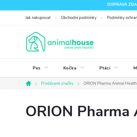
Přejít
DOPRAVA ZDARM
na
Jak nakupovat
Obchodní podmínky
Podmínky ochran
obsah
Pes
Kočka
Ptáci
M
Prodávané značky
ORION Pharma Animal Health
Domů
ORION Pharma A