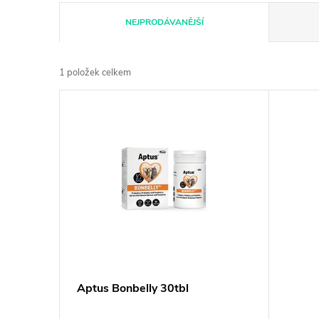
Ř
NEJPRODÁVANĚJŠÍ
a
1
položek celkem
z
V
e
ý
n
p
í
i
p
s
r
p
Aptus Bonbelly 30tbl
o