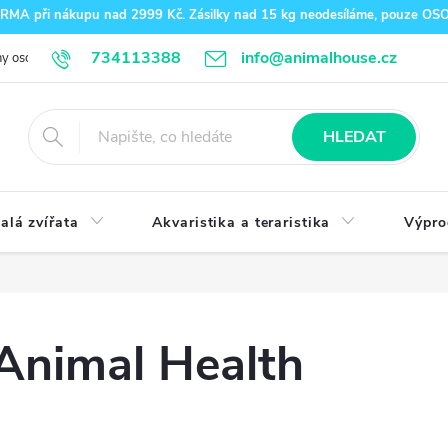
A při nákupu nad 2999 Kč. Zásilky nad 15 kg neodesíláme, pouze O
734113388
info@animalhouse.cz
y osobních údajů
Doprava a platba
Kontakty
HLEDAT
alá zvířata
Akvaristika a teraristika
Výpro
nimal Health