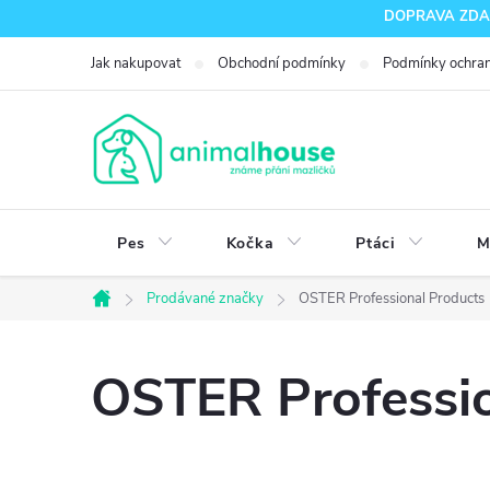
Přejít
DOPRAVA ZDARM
na
Jak nakupovat
Obchodní podmínky
Podmínky ochran
obsah
Pes
Kočka
Ptáci
M
Prodávané značky
OSTER Professional Products
Domů
OSTER Professio