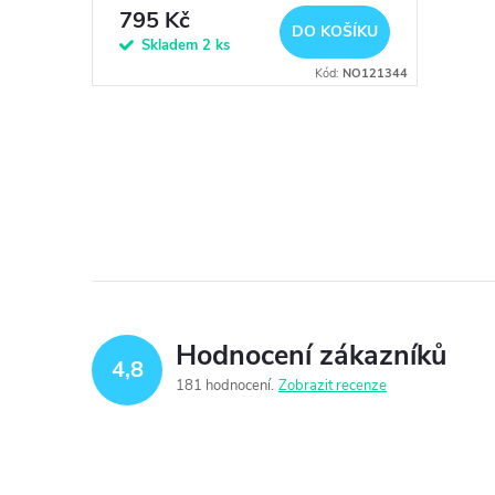
r
d
795 Kč
DO KOŠÍKU
o
Skladem
2 ks
u
Kód:
NO121344
d
k
u
O
t
v
k
ů
l
t
á
ů
d
Hodnocení zákazníků
4,8
a
181 hodnocení
Zobrazit recenze
c
í