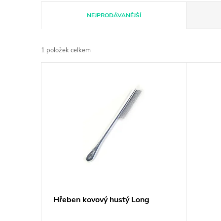
Ř
NEJPRODÁVANĚJŠÍ
a
1
položek celkem
z
V
e
ý
n
p
í
i
p
s
r
p
Hřeben kovový hustý Long
o