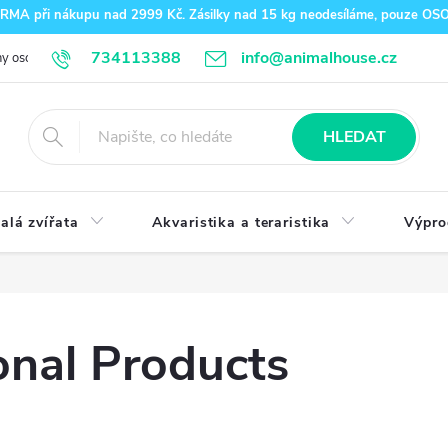
A při nákupu nad 2999 Kč. Zásilky nad 15 kg neodesíláme, pouze O
734113388
info@animalhouse.cz
y osobních údajů
Doprava a platba
Kontakty
HLEDAT
alá zvířata
Akvaristika a teraristika
Výpro
nal Products