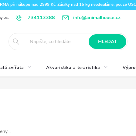
A při nákupu nad 2999 Kč. Zásilky nad 15 kg neodesíláme, pouze O
734113388
info@animalhouse.cz
y osobních údajů
Doprava a platba
Kontakty
HLEDAT
alá zvířata
Akvaristika a teraristika
Výpro
eny...