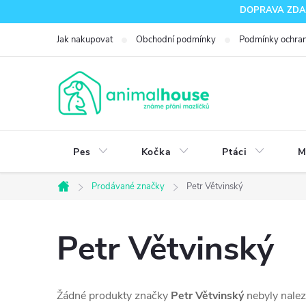
Přejít
DOPRAVA ZDARM
na
Jak nakupovat
Obchodní podmínky
Podmínky ochran
obsah
Pes
Kočka
Ptáci
M
Prodávané značky
Petr Větvinský
Domů
Petr Větvinský
Žádné produkty značky
Petr Větvinský
nebyly nalez