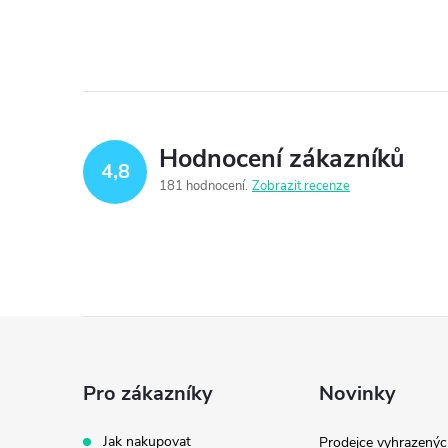
Hodnocení zákazníků
4,8
181 hodnocení
Zobrazit recenze
Z
á
Pro zákazníky
Novinky
p
Jak nakupovat
Prodejce vyhrazenýc