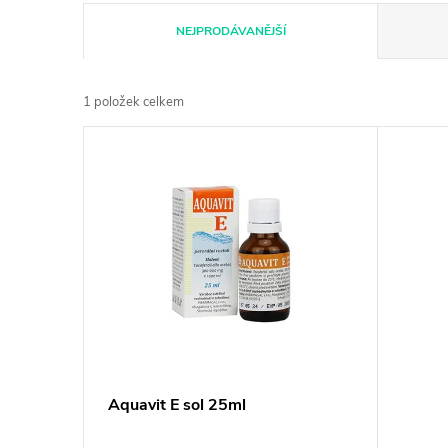
Ř
NEJPRODÁVANĚJŠÍ
a
1
položek celkem
z
V
e
ý
n
p
í
i
p
s
r
p
Aquavit E sol 25ml
o