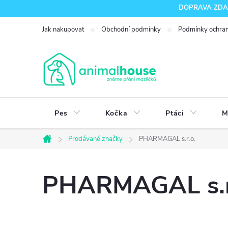
Přejít
DOPRAVA ZDARM
na
Jak nakupovat
Obchodní podmínky
Podmínky ochran
obsah
Pes
Kočka
Ptáci
M
Prodávané značky
PHARMAGAL s.r.o.
Domů
PHARMAGAL s.r