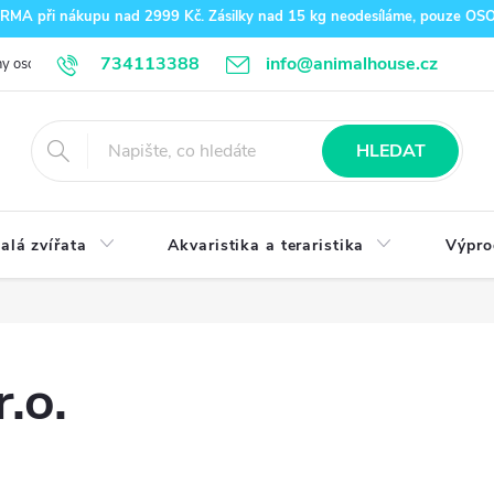
A při nákupu nad 2999 Kč. Zásilky nad 15 kg neodesíláme, pouze O
734113388
info@animalhouse.cz
y osobních údajů
Doprava a platba
Kontakty
HLEDAT
alá zvířata
Akvaristika a teraristika
Výpro
.o.