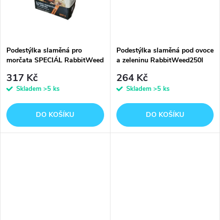
t
t
ů
ů
Podestýlka slaměná pro
Podestýlka slaměná pod ovoce
morčata SPECIÁL RabbitWeed
a zeleninu RabbitWeed250l
250l
317 Kč
264 Kč
Skladem
>5 ks
Skladem
>5 ks
DO KOŠÍKU
DO KOŠÍKU