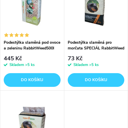
e
p
n
i
í
s
p
Podestýlka slaměná pod ovoce
Podestýlka slaměná pro
a zeleninu RabbitWeed500l
morčata SPECIÁL RabbitWeed
p
60l
r
445 Kč
73 Kč
r
Skladem
>5 ks
Skladem
>5 ks
o
o
DO KOŠÍKU
DO KOŠÍKU
d
d
u
u
k
k