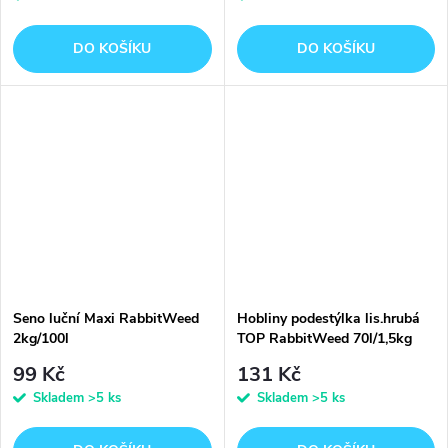
DO KOŠÍKU
DO KOŠÍKU
Seno luční Maxi RabbitWeed
Hobliny podestýlka lis.hrubá
2kg/100l
TOP RabbitWeed 70l/1,5kg
99 Kč
131 Kč
Skladem
>5 ks
Skladem
>5 ks