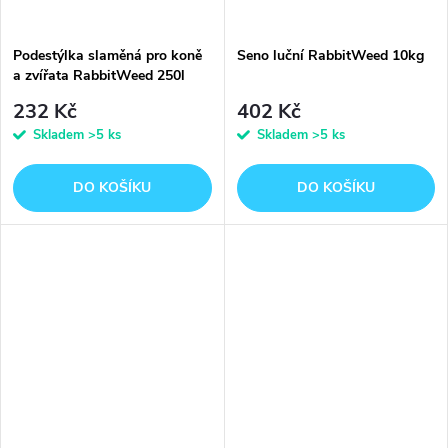
Podestýlka slaměná pro koně
Seno luční RabbitWeed 10kg
a zvířata RabbitWeed 250l
232 Kč
402 Kč
Skladem
>5 ks
Skladem
>5 ks
DO KOŠÍKU
DO KOŠÍKU