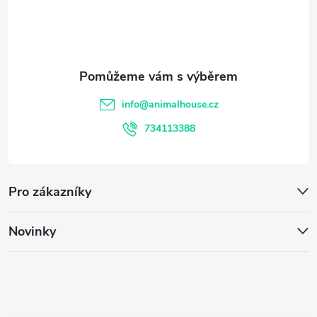
v
p
k
y
a
v
t
info
@
animalhouse.cz
ý
í
734113388
p
i
Pro zákazníky
s
u
Novinky