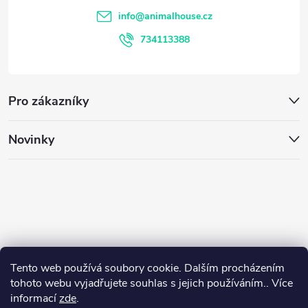
v
t
info
@
animalhouse.cz
ý
í
734113388
p
i
Pro zákazníky
s
u
Novinky
Tento web používá soubory cookie. Dalším procházením
tohoto webu vyjadřujete souhlas s jejich používáním.. Více
informací
zde
.