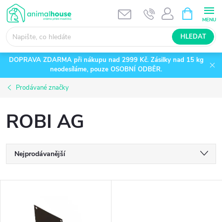
Přejít
NÁKUPNÍ
KOŠÍK
na
obsah
HLEDAT
DOPRAVA ZDARMA při nákupu nad 2999 Kč. Zásilky nad 15 kg
neodesíláme, pouze OSOBNÍ ODBĚR.
Prodávané značky
ROBI AG
Ř
Nejprodávanější
a
Nejlevnější
V
Nejdražší
z
ý
Abecedně