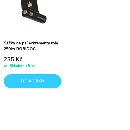
e
p
n
i
í
s
p
Sáčky na psí exkrementy role
250ks ROBIDOG
p
r
235 Kč
r
Skladem
>5 ks
o
o
DO KOŠÍKU
d
d
u
O
u
k
v
k