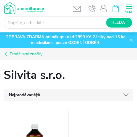
Přejít
NÁKUPNÍ
KOŠÍK
na
obsah
HLEDAT
DOPRAVA ZDARMA při nákupu nad 2999 Kč. Zásilky nad 15 kg
neodesíláme, pouze OSOBNÍ ODBĚR.
Prodávané značky
Silvita s.r.o.
Ř
Nejprodávanější
a
Nejlevnější
V
Nejdražší
z
ý
Abecedně