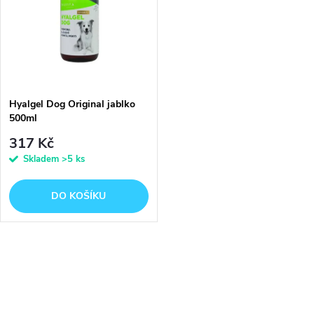
e
p
n
i
í
s
p
Hyalgel Dog Original jablko
500ml
p
r
317 Kč
r
Skladem
>5 ks
o
o
DO KOŠÍKU
d
d
u
O
u
k
v
k