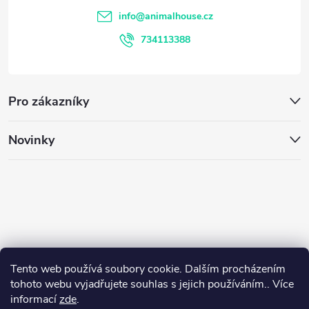
v
t
info
@
animalhouse.cz
ý
í
734113388
p
i
Pro zákazníky
s
u
Novinky
Tento web používá soubory cookie. Dalším procházením
tohoto webu vyjadřujete souhlas s jejich používáním.. Více
informací
zde
.