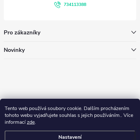
í
734113388
p
i
Pro zákazníky
s
u
Novinky
Tento web používá soubory cookie. Dalším procházením
tohoto webu vyjadřujete souhlas s jejich používáním.. Více
informací
zde
.
Nastavení