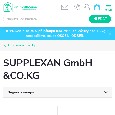
Přejít
NÁKUPNÍ
KOŠÍK
na
obsah
HLEDAT
DOPRAVA ZDARMA při nákupu nad 2999 Kč. Zásilky nad 15 kg
neodesíláme, pouze OSOBNÍ ODBĚR.
Prodávané značky
SUPPLEXAN GmbH
&CO.KG
Ř
Nejprodávanější
a
Nejlevnější
V
Nejdražší