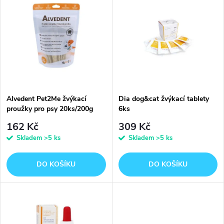
z
ý
Abecedně
e
p
n
i
í
s
p
Alvedent Pet2Me žvýkací
Dia dog&cat žvýkací tablety
proužky pro psy 20ks/200g
6ks
p
r
162 Kč
309 Kč
r
Skladem
>5 ks
Skladem
>5 ks
o
o
DO KOŠÍKU
DO KOŠÍKU
d
d
u
u