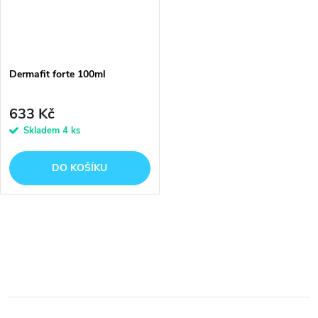
Dermafit forte 100ml
633 Kč
Skladem
4 ks
DO KOŠÍKU
O
v
l