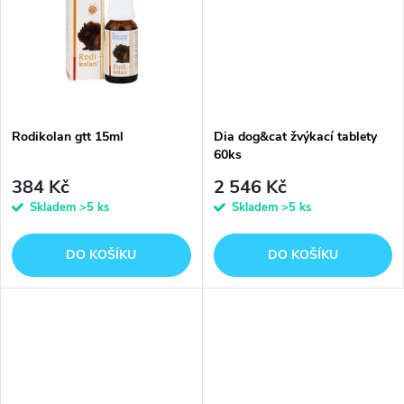
k
k
t
t
ů
ů
Rodikolan gtt 15ml
Dia dog&cat žvýkací tablety
60ks
384 Kč
2 546 Kč
Skladem
>5 ks
Skladem
>5 ks
DO KOŠÍKU
DO KOŠÍKU