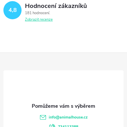
Hodnocení zákazníků
4,8
181 hodnocení
Zobrazit recenze
Z
á
p
a
t
info
@
animalhouse.cz
734113388