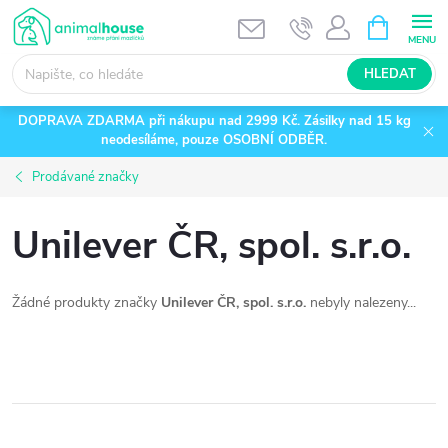
Přejít
NÁKUPNÍ
KOŠÍK
na
obsah
HLEDAT
DOPRAVA ZDARMA při nákupu nad 2999 Kč. Zásilky nad 15 kg
neodesíláme, pouze OSOBNÍ ODBĚR.
Prodávané značky
Unilever ČR, spol. s.r.o.
Žádné produkty značky
Unilever ČR, spol. s.r.o.
nebyly nalezeny...