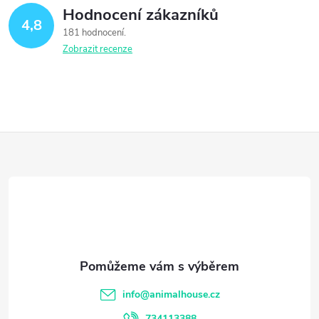
Hodnocení zákazníků
4,8
181 hodnocení
Zobrazit recenze
Z
á
p
a
t
info
@
animalhouse.cz
734113388