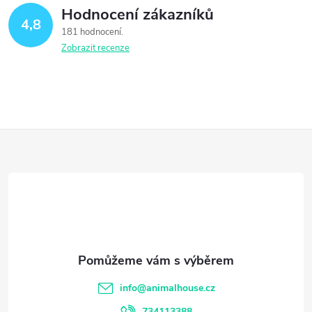
Hodnocení zákazníků
4,8
181 hodnocení
Zobrazit recenze
Z
á
p
a
t
info
@
animalhouse.cz
734113388