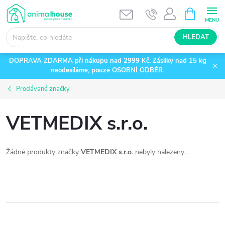
Přejít
NÁKUPNÍ
KOŠÍK
na
obsah
HLEDAT
DOPRAVA ZDARMA při nákupu nad 2999 Kč. Zásilky nad 15 kg
neodesíláme, pouze OSOBNÍ ODBĚR.
Prodávané značky
VETMEDIX s.r.o.
Žádné produkty značky
VETMEDIX s.r.o.
nebyly nalezeny...